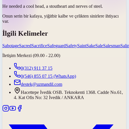
He needed a cool head, a
stout
heart and nerves of steel.
Onun serin bir kafaya,
yiğit
bir kalbe ve çelikten sinirlere ihtiyacı
var.
İlgili Kelimeler
Sabotage
Sacred
Sacrifice
Safeguard
Safety
Saint
Sake
Sale
Salesman
Salin
İletişim Merkezi (09.00 - 22.00)
0(312) 911 37 15
0(546) 855 07 15
(WhatsApp)
destek@uzmandil.com
Hacettepe İvedik OSB. Teknokenti 1368. Cadde No.61,
4. Kat Ofis No: 32 İvedik / ANKARA