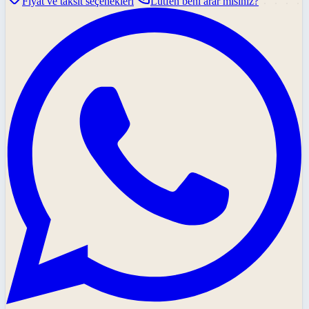
Fiyat ve taksit seçenekleri
Lütfen beni arar mısınız?