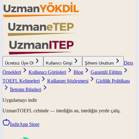
Ders
Ücretsiz Üye Ol
Kullanıcı Girişi
Şifremi Unuttum
Örnekleri
Kullanıcı Görüşleri
Blog
Garantili Eğitim
TOEFL Kelimeleri
Kullanım Sözleşmesi
Gizlilik Politikası
İletişim Bilgileri
Uygulamayı indir
UzmanTOEFL
cebinde — istediğin an, istediğin yerde çalış.
İndir
App Store