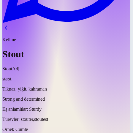
Kelime
Stout
Stout
Adj
staʊt
Tıknaz, yiğit, kahraman
Strong and determined
Eş anlamlılar:
Sturdy
Türevler:
stouter,stoutest
Örnek Cümle