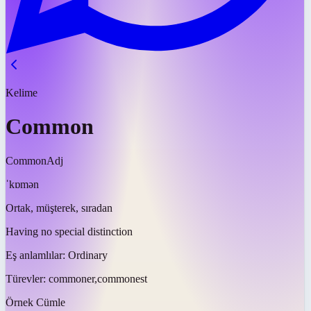
Kelime
Common
Common
Adj
ˈkɒmən
Ortak, müşterek, sıradan
Having no special distinction
Eş anlamlılar:
Ordinary
Türevler:
commoner,commonest
Örnek Cümle