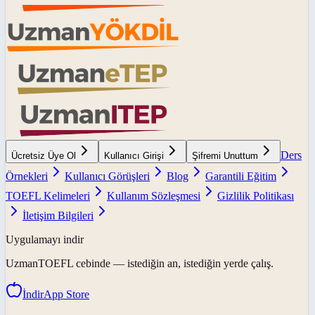
Ders
Ücretsiz Üye Ol
Kullanıcı Girişi
Şifremi Unuttum
Örnekleri
Kullanıcı Görüşleri
Blog
Garantili Eğitim
TOEFL Kelimeleri
Kullanım Sözleşmesi
Gizlilik Politikası
İletişim Bilgileri
Uygulamayı indir
UzmanTOEFL
cebinde — istediğin an, istediğin yerde çalış.
İndir
App Store