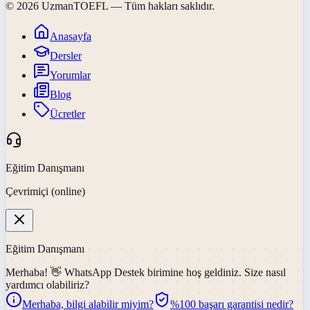
©
2026
UzmanTOEFL
— Tüm hakları saklıdır.
Anasayfa
Dersler
Yorumlar
Blog
Ücretler
Eğitim Danışmanı
Çevrimiçi (online)
Eğitim Danışmanı
Merhaba! 👋
WhatsApp Destek
birimine hoş geldiniz. Size nasıl
yardımcı olabiliriz?
Merhaba, bilgi alabilir miyim?
%100 başarı garantisi nedir?