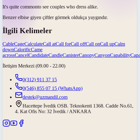
It's quite
common
to see couples who dress alike.
Benzer elbise giyen çiftler görmek
oldukça yaygındır
.
İlgili Kelimeler
Cable
Cage
Calculate
Call at
Call for
Call off
Call on
Call up
Calm
down
Calorific
Came
across
Cancel
Candidate
Candle
Canister
Canopy
Canyon
Capability
Capa
İletişim Merkezi (09.00 - 22.00)
0(312) 911 37 15
0(546) 855 07 15
(WhatsApp)
destek@uzmandil.com
Hacettepe İvedik OSB. Teknokenti 1368. Cadde No.61,
4. Kat Ofis No: 32 İvedik / ANKARA