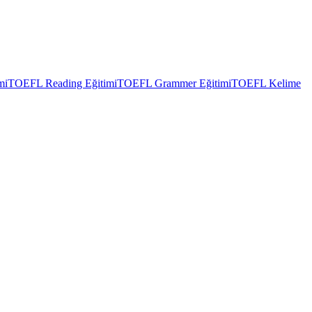
mi
TOEFL Reading Eğitimi
TOEFL Grammer Eğitimi
TOEFL Kelime