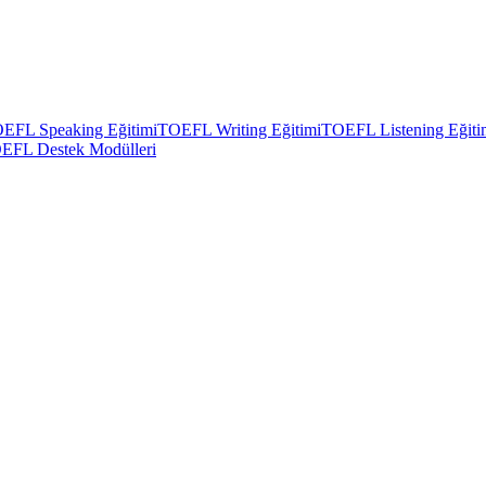
EFL Speaking Eğitimi
TOEFL Writing Eğitimi
TOEFL Listening Eğiti
EFL Destek Modülleri