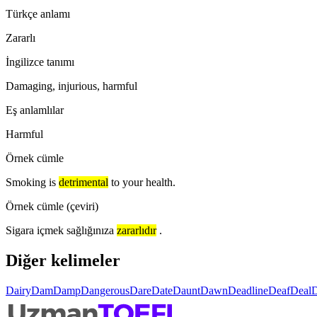
Türkçe anlamı
Zararlı
İngilizce tanımı
Damaging, injurious, harmful
Eş anlamlılar
Harmful
Örnek cümle
Smoking is
detrimental
to your health.
Örnek cümle (çeviri)
Sigara içmek sağlığınıza
zararlıdır
.
Diğer kelimeler
Dairy
Dam
Damp
Dangerous
Dare
Date
Daunt
Dawn
Deadline
Deaf
Deal