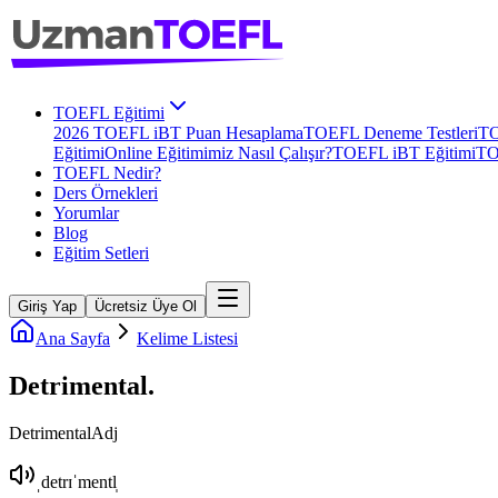
TOEFL Eğitimi
2026 TOEFL iBT Puan Hesaplama
TOEFL Deneme Testleri
TO
Eğitimi
Online Eğitimimiz Nasıl Çalışır?
TOEFL iBT Eğitimi
TO
TOEFL Nedir?
Ders Örnekleri
Yorumlar
Blog
Eğitim Setleri
Giriş Yap
Ücretsiz Üye Ol
Ana Sayfa
Kelime Listesi
Detrimental
.
Detrimental
Adj
ˌdetrɪˈmentl̩