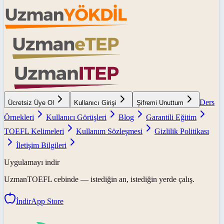
Ders
Ücretsiz Üye Ol
Kullanıcı Girişi
Şifremi Unuttum
Örnekleri
Kullanıcı Görüşleri
Blog
Garantili Eğitim
TOEFL Kelimeleri
Kullanım Sözleşmesi
Gizlilik Politikası
İletişim Bilgileri
Uygulamayı indir
UzmanTOEFL
cebinde — istediğin an, istediğin yerde çalış.
İndir
App Store