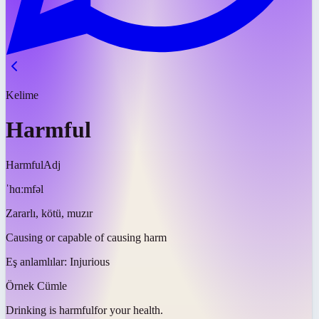
Kelime
Harmful
Harmful
Adj
ˈhɑːmfəl
Zararlı, kötü, muzır
Causing or capable of causing harm
Eş anlamlılar:
Injurious
Örnek Cümle
Drinking is
harmful
for your health.