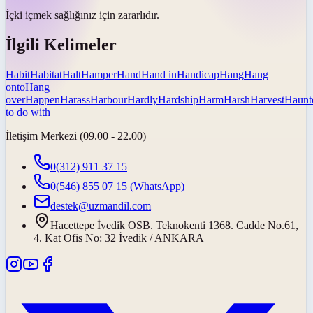
İçki içmek sağlığınız için
zararlıdır
.
İlgili Kelimeler
Habit
Habitat
Halt
Hamper
Hand
Hand in
Handicap
Hang
Hang
onto
Hang
over
Happen
Harass
Harbour
Hardly
Hardship
Harm
Harsh
Harvest
Haunt
to do with
İletişim Merkezi (09.00 - 22.00)
0(312) 911 37 15
0(546) 855 07 15
(WhatsApp)
destek@uzmandil.com
Hacettepe İvedik OSB. Teknokenti 1368. Cadde No.61,
4. Kat Ofis No: 32 İvedik / ANKARA