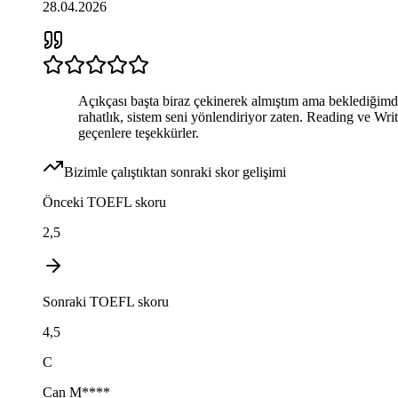
28.04.2026
Açıkçası başta biraz çekinerek almıştım ama beklediğimd
rahatlık, sistem seni yönlendiriyor zaten. Reading ve Writ
geçenlere teşekkürler.
Bizimle çalıştıktan sonraki skor gelişimi
Önceki
TOEFL
skoru
2,5
Sonraki
TOEFL
skoru
4,5
C
Can
M****