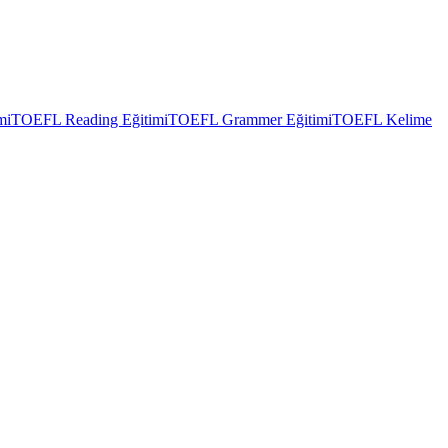
mi
TOEFL Reading Eğitimi
TOEFL Grammer Eğitimi
TOEFL Kelime