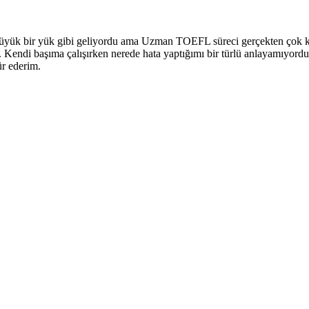
büyük bir yük gibi geliyordu ama Uzman TOEFL süreci gerçekten çok kol
m. Kendi başıma çalışırken nerede hata yaptığımı bir türlü anlayamıyor
ür ederim.