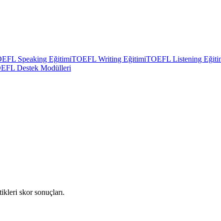
EFL Speaking Eğitimi
TOEFL Writing Eğitimi
TOEFL Listening Eğiti
EFL Destek Modülleri
ikleri skor sonuçları.