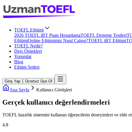
TOEFL Eğitimi
2026 TOEFL iBT Puan Hesaplama
TOEFL Deneme Testleri
TO
Eğitimi
Online Eğitimimiz Nasıl Çalışır?
TOEFL iBT Eğitimi
TO
TOEFL Nedir?
Ders Örnekleri
Yorumlar
Blog
Eğitim Setleri
Giriş Yap
Ücretsiz Üye Ol
Ana Sayfa
Kullanıcı Görüşleri
Gerçek kullanıcı
değerlendirmeleri
TOEFL
hazırlık sistemini kullanan öğrencilerin deneyimleri ve elde ett
4.8