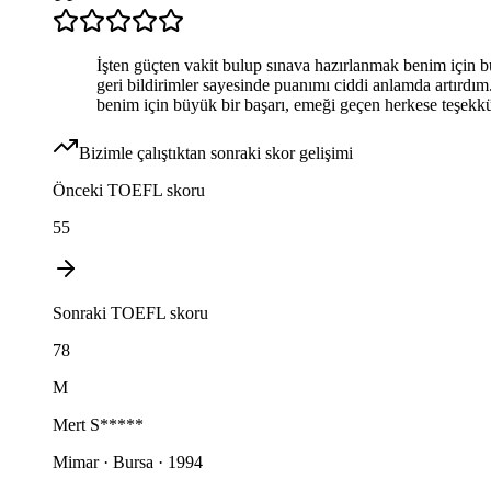
İşten güçten vakit bulup sınava hazırlanmak benim için 
geri bildirimler sayesinde puanımı ciddi anlamda artırdı
benim için büyük bir başarı, emeği geçen herkese teşekk
Bizimle çalıştıktan sonraki skor gelişimi
Önceki
TOEFL
skoru
55
Sonraki
TOEFL
skoru
78
M
Mert
S*****
Mimar · Bursa · 1994