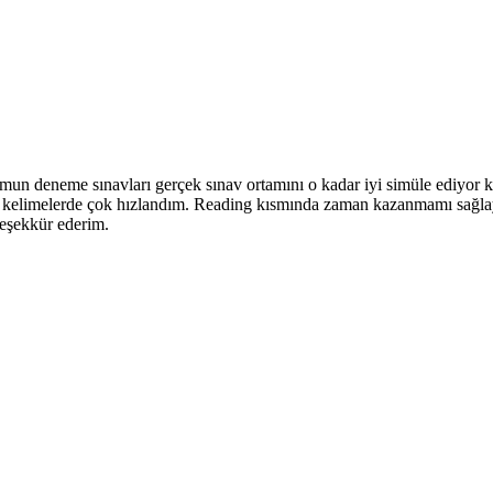
un deneme sınavları gerçek sınav ortamını o kadar iyi simüle ediyor ki
ik kelimelerde çok hızlandım. Reading kısmında zaman kazanmamı sağlaya
eşekkür ederim.