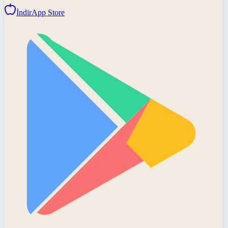
İndir
App Store