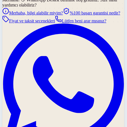
yardımcı olabiliriz?
Merhaba, bilgi alabilir miyim?
%100 başarı garantisi nedir?
Fiyat ve taksit seçenekleri
Lütfen beni arar mısınız?