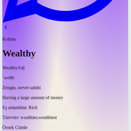
Kelime
Wealthy
Wealthy
Adj
ˈwelθi
Zengin, servet sahibi
Having a large amount of money
Eş anlamlılar:
Rich
Türevler:
wealthier,wealthiest
Örnek Cümle