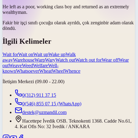
He left as a poor, working class boy and returned as an extremely
wealthy
man.
Fakir bir işçi sınıfı çocuğu olarak ayrıldı, çok
zengin
bir adam olarak
döndü.
İlgili Kelimeler
Wait for
Wait on
Wait up
Wake up
Walk
away
Warehouse
Warp
Wary
Watch out
Watch out for
Wear off
Wear
out
Weave
Weed
Welfare
Well-
known
Whatsoever
Wheat
Wheel
Whence
İletişim Merkezi (09.00 - 22.00)
0(312) 911 37 15
0(546) 855 07 15
(WhatsApp)
destek@uzmandil.com
Hacettepe İvedik OSB. Teknokenti 1368. Cadde No.61,
4. Kat Ofis No: 32 İvedik / ANKARA