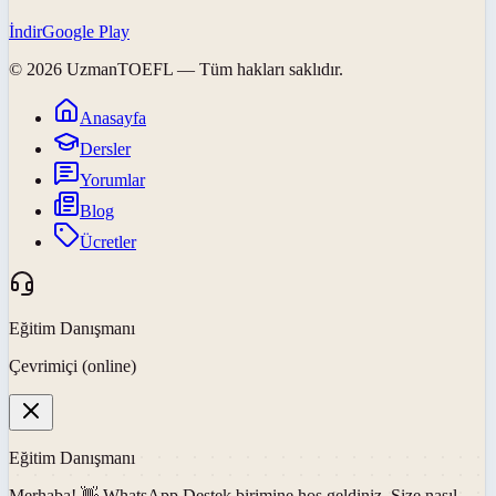
İndir
Google Play
©
2026
UzmanTOEFL
— Tüm hakları saklıdır.
Anasayfa
Dersler
Yorumlar
Blog
Ücretler
Eğitim Danışmanı
Çevrimiçi (online)
Eğitim Danışmanı
Merhaba! 👋
WhatsApp Destek
birimine hoş geldiniz. Size nasıl