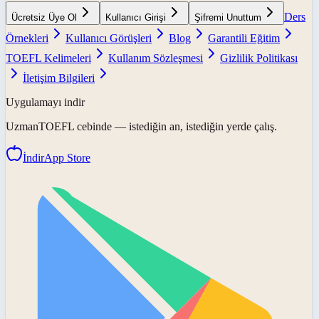
Ders
Ücretsiz Üye Ol
Kullanıcı Girişi
Şifremi Unuttum
Örnekleri
Kullanıcı Görüşleri
Blog
Garantili Eğitim
TOEFL Kelimeleri
Kullanım Sözleşmesi
Gizlilik Politikası
İletişim Bilgileri
Uygulamayı indir
UzmanTOEFL
cebinde — istediğin an, istediğin yerde çalış.
İndir
App Store