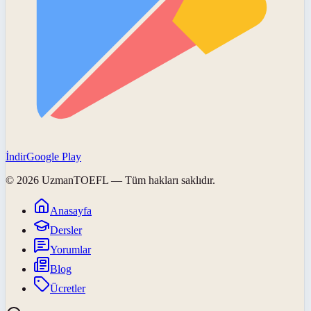
İndir
Google Play
©
2026
UzmanTOEFL
— Tüm hakları saklıdır.
Anasayfa
Dersler
Yorumlar
Blog
Ücretler