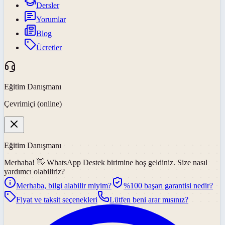
Dersler
Yorumlar
Blog
Ücretler
Eğitim Danışmanı
Çevrimiçi (online)
Eğitim Danışmanı
Merhaba! 👋
WhatsApp Destek
birimine hoş geldiniz. Size nasıl
yardımcı olabiliriz?
Merhaba, bilgi alabilir miyim?
%100 başarı garantisi nedir?
Fiyat ve taksit seçenekleri
Lütfen beni arar mısınız?