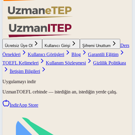
Ders
Ücretsiz Üye Ol
Kullanıcı Girişi
Şifremi Unuttum
Örnekleri
Kullanıcı Görüşleri
Blog
Garantili Eğitim
TOEFL Kelimeleri
Kullanım Sözleşmesi
Gizlilik Politikası
İletişim Bilgileri
Uygulamayı indir
UzmanTOEFL
cebinde — istediğin an, istediğin yerde çalış.
İndir
App Store