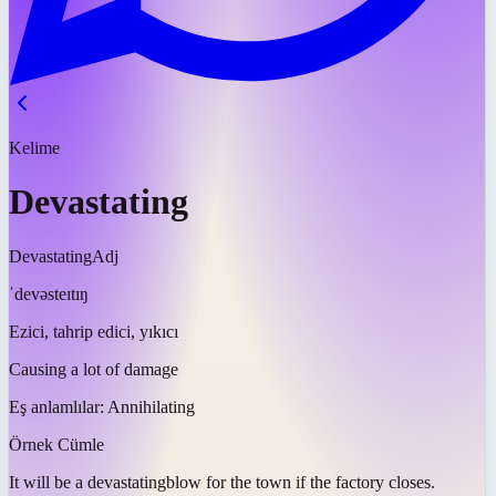
Kelime
Devastating
Devastating
Adj
ˈdevəsteɪtɪŋ
Ezici, tahrip edici, yıkıcı
Causing a lot of damage
Eş anlamlılar:
Annihilating
Örnek Cümle
It will be a
devastating
blow for the town if the factory closes.