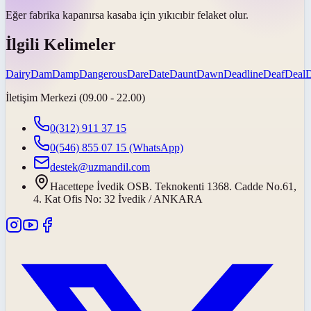
Eğer fabrika kapanırsa kasaba için
yıkıcı
bir felaket olur.
İlgili Kelimeler
Dairy
Dam
Damp
Dangerous
Dare
Date
Daunt
Dawn
Deadline
Deaf
Deal
İletişim Merkezi (09.00 - 22.00)
0(312) 911 37 15
0(546) 855 07 15
(WhatsApp)
destek@uzmandil.com
Hacettepe İvedik OSB. Teknokenti 1368. Cadde No.61,
4. Kat Ofis No: 32 İvedik / ANKARA