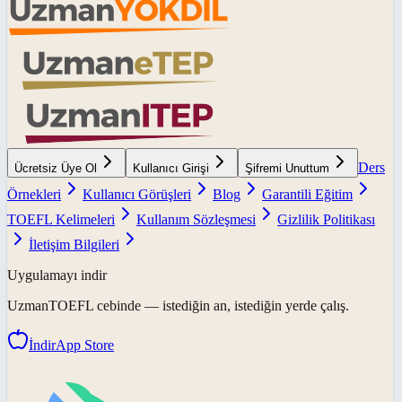
Ders
Ücretsiz Üye Ol
Kullanıcı Girişi
Şifremi Unuttum
Örnekleri
Kullanıcı Görüşleri
Blog
Garantili Eğitim
TOEFL Kelimeleri
Kullanım Sözleşmesi
Gizlilik Politikası
İletişim Bilgileri
Uygulamayı indir
UzmanTOEFL
cebinde — istediğin an, istediğin yerde çalış.
İndir
App Store