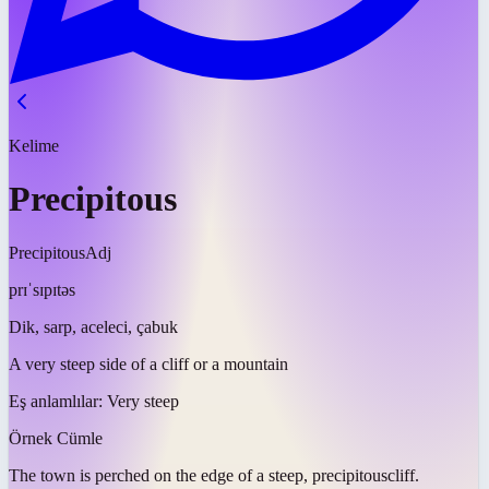
Kelime
Precipitous
Precipitous
Adj
prɪˈsɪpɪtəs
Dik, sarp, aceleci, çabuk
A very steep side of a cliff or a mountain
Eş anlamlılar:
Very steep
Örnek Cümle
The town is perched on the edge of a steep,
precipitous
cliff.