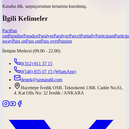
Kasaba dik,
sarp
uçurumun kenarına kurulmuş.
İlgili Kelimeler
Pact
Pan
out
Paradise
Paradox
Paralyse
Paralyze
Parcel
Partially
Participant
Particip
away
Pass on
Pass out
Pass over
Passion
İletişim Merkezi (09.00 - 22.00)
0(312) 911 37 15
0(546) 855 07 15
(WhatsApp)
destek@uzmandil.com
Hacettepe İvedik OSB. Teknokenti 1368. Cadde No.61,
4. Kat Ofis No: 32 İvedik / ANKARA