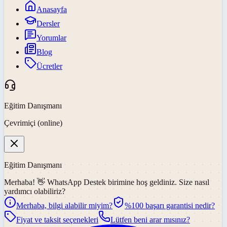
Anasayfa
Dersler
Yorumlar
Blog
Ücretler
Eğitim Danışmanı
Çevrimiçi (online)
Eğitim Danışmanı
Merhaba! 👋
WhatsApp Destek
birimine hoş geldiniz. Size nasıl
yardımcı olabiliriz?
Merhaba, bilgi alabilir miyim?
%100 başarı garantisi nedir?
Fiyat ve taksit seçenekleri
Lütfen beni arar mısınız?