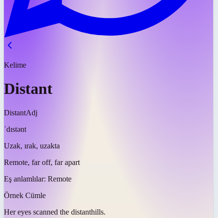
Kelime
Distant
Distant
Adj
ˈdɪstənt
Uzak, ırak, uzakta
Remote, far off, far apart
Eş anlamlılar:
Remote
Örnek Cümle
Her eyes scanned the
distant
hills.