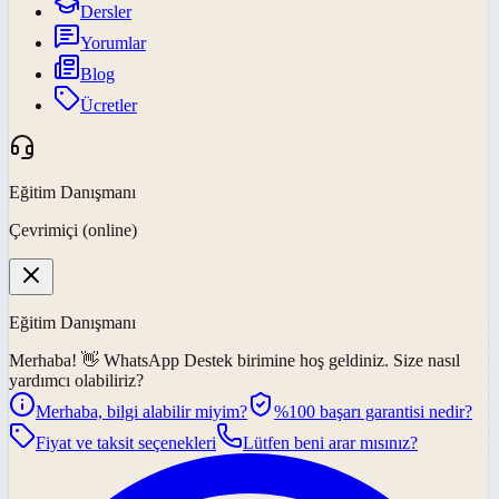
Dersler
Yorumlar
Blog
Ücretler
Eğitim Danışmanı
Çevrimiçi (online)
Eğitim Danışmanı
Merhaba! 👋
WhatsApp Destek
birimine hoş geldiniz. Size nasıl
yardımcı olabiliriz?
Merhaba, bilgi alabilir miyim?
%100 başarı garantisi nedir?
Fiyat ve taksit seçenekleri
Lütfen beni arar mısınız?