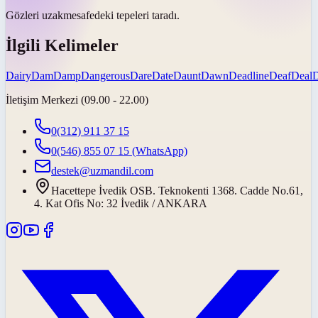
Gözleri
uzak
mesafedeki tepeleri taradı.
İlgili Kelimeler
Dairy
Dam
Damp
Dangerous
Dare
Date
Daunt
Dawn
Deadline
Deaf
Deal
İletişim Merkezi (09.00 - 22.00)
0(312) 911 37 15
0(546) 855 07 15
(WhatsApp)
destek@uzmandil.com
Hacettepe İvedik OSB. Teknokenti 1368. Cadde No.61,
4. Kat Ofis No: 32 İvedik / ANKARA