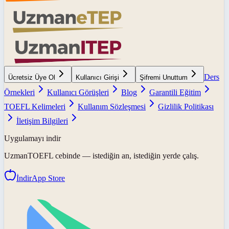
Ders
Ücretsiz Üye Ol
Kullanıcı Girişi
Şifremi Unuttum
Örnekleri
Kullanıcı Görüşleri
Blog
Garantili Eğitim
TOEFL Kelimeleri
Kullanım Sözleşmesi
Gizlilik Politikası
İletişim Bilgileri
Uygulamayı indir
UzmanTOEFL
cebinde — istediğin an, istediğin yerde çalış.
İndir
App Store