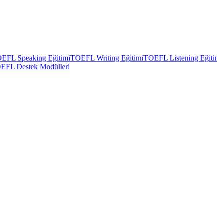
EFL Speaking Eğitimi
TOEFL Writing Eğitimi
TOEFL Listening Eğiti
EFL Destek Modülleri