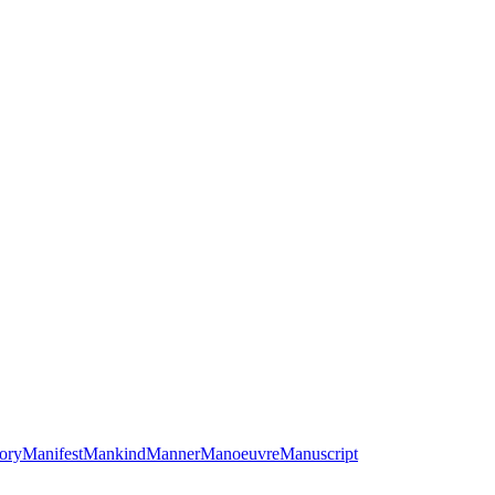
ory
Manifest
Mankind
Manner
Manoeuvre
Manuscript