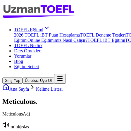
TOEFL Eğitimi
2026 TOEFL iBT Puan Hesaplama
TOEFL Deneme Testleri
TO
Eğitimi
Online Eğitimimiz Nasıl Çalışır?
TOEFL iBT Eğitimi
TO
TOEFL Nedir?
Ders Örnekleri
Yorumlar
Blog
Eğitim Setleri
Giriş Yap
Ücretsiz Üye Ol
Ana Sayfa
Kelime Listesi
Meticulous
.
Meticulous
Adj
mɪˈtɪkjʊləs