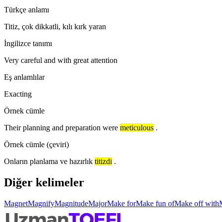
Türkçe anlamı
Titiz, çok dikkatli, kılı kırk yaran
İngilizce tanımı
Very careful and with great attention
Eş anlamlılar
Exacting
Örnek cümle
Their planning and preparation were
meticulous
.
Örnek cümle (çeviri)
Onların planlama ve hazırlık
titizdi
.
Diğer kelimeler
Magnet
Magnify
Magnitude
Major
Make for
Make fun of
Make off with