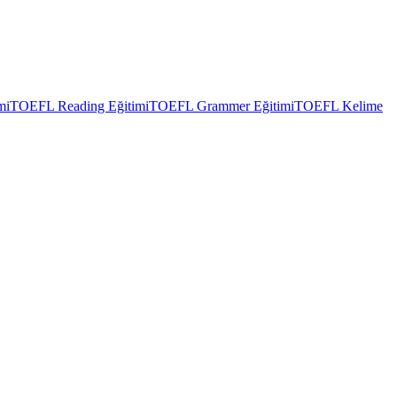
mi
TOEFL Reading Eğitimi
TOEFL Grammer Eğitimi
TOEFL Kelime