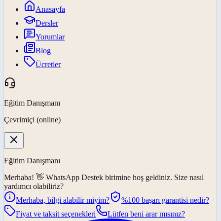
Anasayfa
Dersler
Yorumlar
Blog
Ücretler
Eğitim Danışmanı
Çevrimiçi (online)
Eğitim Danışmanı
Merhaba! 👋
WhatsApp Destek
birimine hoş geldiniz. Size nasıl
yardımcı olabiliriz?
Merhaba, bilgi alabilir miyim?
%100 başarı garantisi nedir?
Fiyat ve taksit seçenekleri
Lütfen beni arar mısınız?