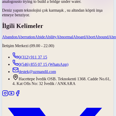
analogous
to trying to build a bridge under water.
Deniz yapım teknolojisi çok karmaşık , su altından köprü inşa
etmeye
benziyor
.
İlgili Kelimeler
Abandon
Aberration
Abide
Ability
Abnormal
Aboard
Abort
Abound
Abr
İletişim Merkezi (09.00 - 22.00)
0(312) 911 37 15
0(546) 855 07 15
(WhatsApp)
destek@uzmandil.com
Hacettepe İvedik OSB. Teknokenti 1368. Cadde No.61,
4. Kat Ofis No: 32 İvedik / ANKARA