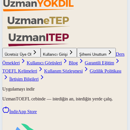
Ders
Ücretsiz Üye Ol
Kullanıcı Girişi
Şifremi Unuttum
Örnekleri
Kullanıcı Görüşleri
Blog
Garantili Eğitim
TOEFL Kelimeleri
Kullanım Sözleşmesi
Gizlilik Politikası
İletişim Bilgileri
Uygulamayı indir
UzmanTOEFL
cebinde — istediğin an, istediğin yerde çalış.
İndir
App Store