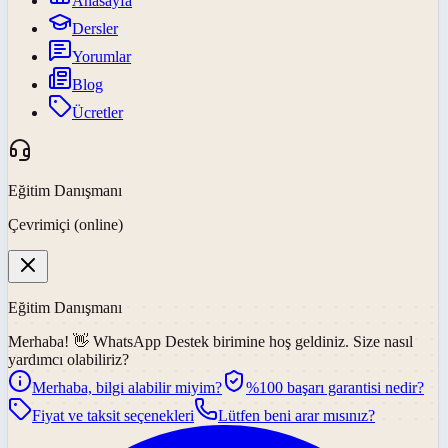
Anasayfa
Dersler
Yorumlar
Blog
Ücretler
Eğitim Danışmanı
Çevrimiçi (online)
Eğitim Danışmanı
Merhaba! 👋
WhatsApp Destek
birimine hoş geldiniz. Size nasıl
yardımcı olabiliriz?
Merhaba, bilgi alabilir miyim?
%100 başarı garantisi nedir?
Fiyat ve taksit seçenekleri
Lütfen beni arar mısınız?