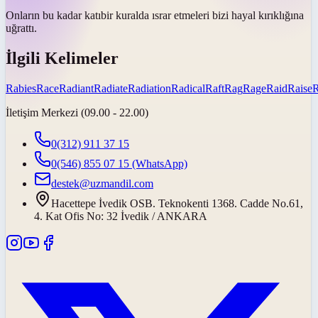
Onların bu kadar
katı
bir kuralda ısrar etmeleri bizi hayal kırıklığına
uğrattı.
İlgili Kelimeler
Rabies
Race
Radiant
Radiate
Radiation
Radical
Raft
Rag
Rage
Raid
Raise
İletişim Merkezi (09.00 - 22.00)
0(312) 911 37 15
0(546) 855 07 15
(WhatsApp)
destek@uzmandil.com
Hacettepe İvedik OSB. Teknokenti 1368. Cadde No.61,
4. Kat Ofis No: 32 İvedik / ANKARA