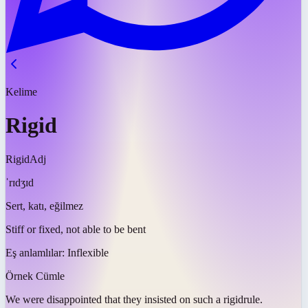
Kelime
Rigid
Rigid
Adj
ˈrɪdʒɪd
Sert, katı, eğilmez
Stiff or fixed, not able to be bent
Eş anlamlılar:
Inflexible
Örnek Cümle
We were disappointed that they insisted on such a
rigid
rule.