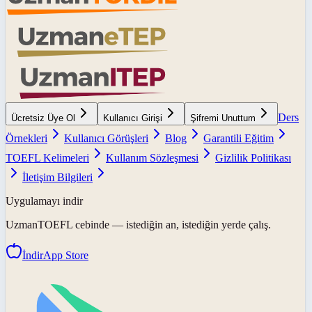
Ders
Ücretsiz Üye Ol
Kullanıcı Girişi
Şifremi Unuttum
Örnekleri
Kullanıcı Görüşleri
Blog
Garantili Eğitim
TOEFL Kelimeleri
Kullanım Sözleşmesi
Gizlilik Politikası
İletişim Bilgileri
Uygulamayı indir
UzmanTOEFL
cebinde — istediğin an, istediğin yerde çalış.
İndir
App Store