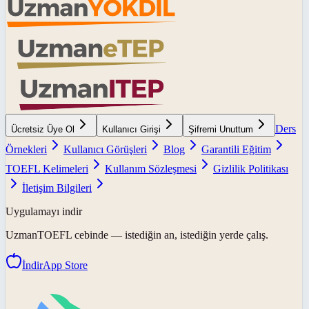
Ders
Ücretsiz Üye Ol
Kullanıcı Girişi
Şifremi Unuttum
Örnekleri
Kullanıcı Görüşleri
Blog
Garantili Eğitim
TOEFL Kelimeleri
Kullanım Sözleşmesi
Gizlilik Politikası
İletişim Bilgileri
Uygulamayı indir
UzmanTOEFL
cebinde — istediğin an, istediğin yerde çalış.
İndir
App Store