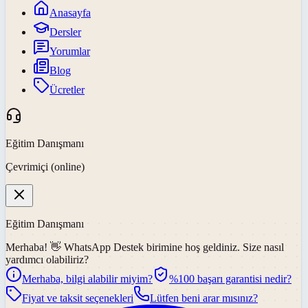
Anasayfa
Dersler
Yorumlar
Blog
Ücretler
Eğitim Danışmanı
Çevrimiçi (online)
Eğitim Danışmanı
Merhaba! 👋
WhatsApp Destek
birimine hoş geldiniz. Size nasıl
yardımcı olabiliriz?
Merhaba, bilgi alabilir miyim?
%100 başarı garantisi nedir?
Fiyat ve taksit seçenekleri
Lütfen beni arar mısınız?