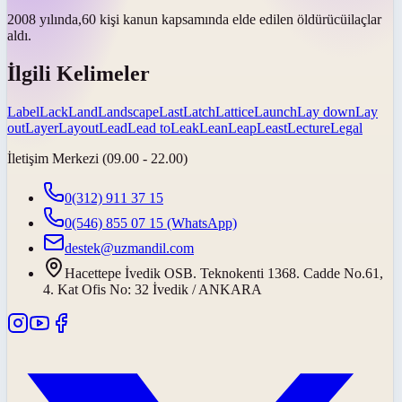
2008 yılında,60 kişi kanun kapsamında elde edilen
öldürücü
ilaçlar
aldı.
İlgili Kelimeler
Label
Lack
Land
Landscape
Last
Latch
Lattice
Launch
Lay down
Lay
out
Layer
Layout
Lead
Lead to
Leak
Lean
Leap
Least
Lecture
Legal
İletişim Merkezi (09.00 - 22.00)
0(312) 911 37 15
0(546) 855 07 15
(WhatsApp)
destek@uzmandil.com
Hacettepe İvedik OSB. Teknokenti 1368. Cadde No.61,
4. Kat Ofis No: 32 İvedik / ANKARA