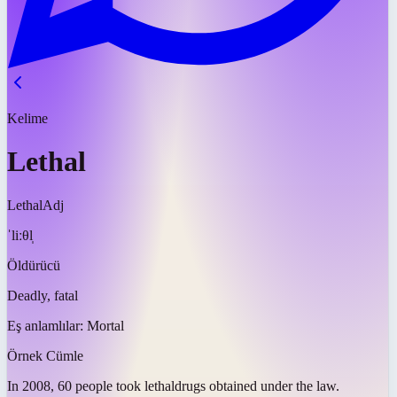
Kelime
Lethal
Lethal
Adj
ˈliːθl̩
Öldürücü
Deadly, fatal
Eş anlamlılar:
Mortal
Örnek Cümle
In 2008, 60 people took
lethal
drugs obtained under the law.