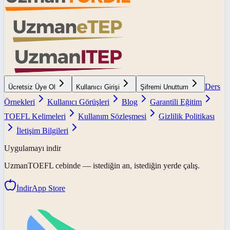
Ders
Ücretsiz Üye Ol
Kullanıcı Girişi
Şifremi Unuttum
Örnekleri
Kullanıcı Görüşleri
Blog
Garantili Eğitim
TOEFL Kelimeleri
Kullanım Sözleşmesi
Gizlilik Politikası
İletişim Bilgileri
Uygulamayı indir
UzmanTOEFL
cebinde — istediğin an, istediğin yerde çalış.
İndir
App Store