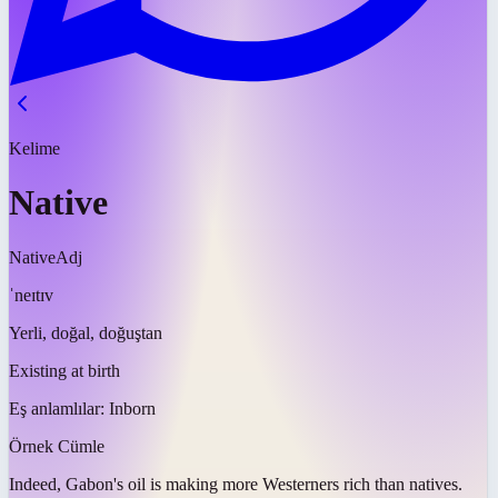
Kelime
Native
Native
Adj
ˈneɪtɪv
Yerli, doğal, doğuştan
Existing at birth
Eş anlamlılar:
Inborn
Örnek Cümle
Indeed, Gabon's oil is making more Westerners rich than
natives
.