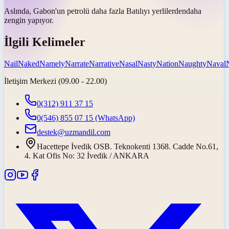
Aslında, Gabon'un petrolü daha fazla Batılıyı
yerlilerden
daha
zengin yapıyor.
İlgili Kelimeler
Nail
Naked
Namely
Narrate
Narrative
Nasal
Nasty
Nation
Naughty
Naval
İletişim Merkezi (09.00 - 22.00)
0(312) 911 37 15
0(546) 855 07 15
(WhatsApp)
destek@uzmandil.com
Hacettepe İvedik OSB. Teknokenti 1368. Cadde No.61,
4. Kat Ofis No: 32 İvedik / ANKARA