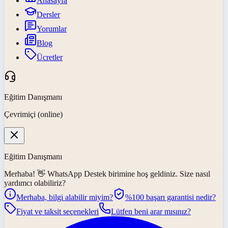
Anasayfa
Dersler
Yorumlar
Blog
Ücretler
Eğitim Danışmanı
Çevrimiçi (online)
Eğitim Danışmanı
Merhaba! 👋
WhatsApp Destek
birimine hoş geldiniz. Size nasıl
yardımcı olabiliriz?
Merhaba, bilgi alabilir miyim?
%100 başarı garantisi nedir?
Fiyat ve taksit seçenekleri
Lütfen beni arar mısınız?