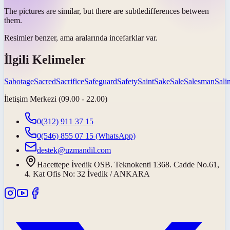
The pictures are similar, but there are
subtle
differences between
them.
Resimler benzer, ama aralarında
ince
farklar var.
İlgili Kelimeler
Sabotage
Sacred
Sacrifice
Safeguard
Safety
Saint
Sake
Sale
Salesman
Salin
İletişim Merkezi (09.00 - 22.00)
0(312) 911 37 15
0(546) 855 07 15
(WhatsApp)
destek@uzmandil.com
Hacettepe İvedik OSB. Teknokenti 1368. Cadde No.61,
4. Kat Ofis No: 32 İvedik / ANKARA