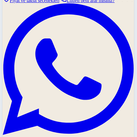
Fiyat ve taksit seçenekleri
Lütfen beni arar mısınız?