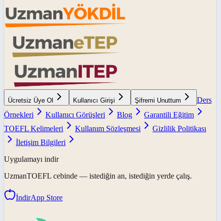
Ders
Ücretsiz Üye Ol
Kullanıcı Girişi
Şifremi Unuttum
Örnekleri
Kullanıcı Görüşleri
Blog
Garantili Eğitim
TOEFL Kelimeleri
Kullanım Sözleşmesi
Gizlilik Politikası
İletişim Bilgileri
Uygulamayı indir
UzmanTOEFL
cebinde — istediğin an, istediğin yerde çalış.
İndir
App Store