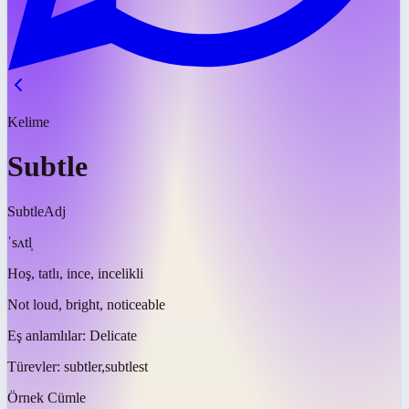
Kelime
Subtle
Subtle
Adj
ˈsʌtl̩
Hoş, tatlı, ince, incelikli
Not loud, bright, noticeable
Eş anlamlılar:
Delicate
Türevler:
subtler,subtlest
Örnek Cümle