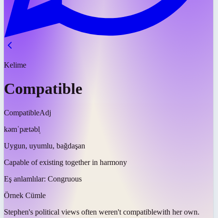
Kelime
Compatible
Compatible
Adj
kəmˈpætəbl̩
Uygun, uyumlu, bağdaşan
Capable of existing together in harmony
Eş anlamlılar:
Congruous
Örnek Cümle
Stephen's political views often weren't
compatible
with her own.