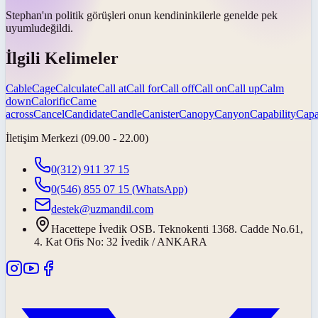
Stephan'ın politik görüşleri onun kendininkilerle genelde pek
uyumlu
değildi.
İlgili Kelimeler
Cable
Cage
Calculate
Call at
Call for
Call off
Call on
Call up
Calm
down
Calorific
Came
across
Cancel
Candidate
Candle
Canister
Canopy
Canyon
Capability
Capa
İletişim Merkezi (09.00 - 22.00)
0(312) 911 37 15
0(546) 855 07 15
(WhatsApp)
destek@uzmandil.com
Hacettepe İvedik OSB. Teknokenti 1368. Cadde No.61,
4. Kat Ofis No: 32 İvedik / ANKARA