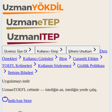
Ders
Ücretsiz Üye Ol
Kullanıcı Girişi
Şifremi Unuttum
Örnekleri
Kullanıcı Görüşleri
Blog
Garantili Eğitim
TOEFL Kelimeleri
Kullanım Sözleşmesi
Gizlilik Politikası
İletişim Bilgileri
Uygulamayı indir
UzmanTOEFL
cebinde — istediğin an, istediğin yerde çalış.
İndir
App Store