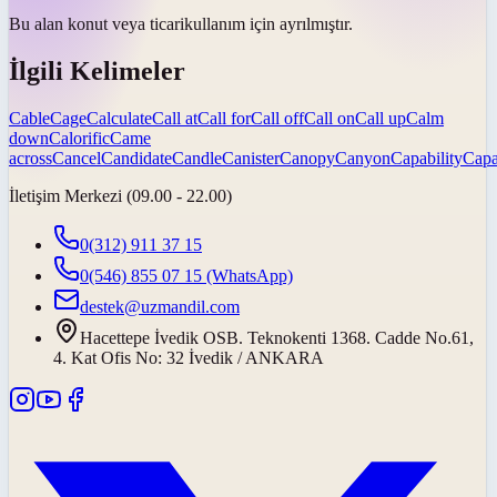
Bu alan konut veya
ticari
kullanım için ayrılmıştır.
İlgili Kelimeler
Cable
Cage
Calculate
Call at
Call for
Call off
Call on
Call up
Calm
down
Calorific
Came
across
Cancel
Candidate
Candle
Canister
Canopy
Canyon
Capability
Capa
İletişim Merkezi (09.00 - 22.00)
0(312) 911 37 15
0(546) 855 07 15
(WhatsApp)
destek@uzmandil.com
Hacettepe İvedik OSB. Teknokenti 1368. Cadde No.61,
4. Kat Ofis No: 32 İvedik / ANKARA