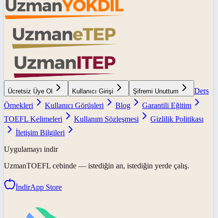
Ders
Ücretsiz Üye Ol
Kullanıcı Girişi
Şifremi Unuttum
Örnekleri
Kullanıcı Görüşleri
Blog
Garantili Eğitim
TOEFL Kelimeleri
Kullanım Sözleşmesi
Gizlilik Politikası
İletişim Bilgileri
Uygulamayı indir
UzmanTOEFL
cebinde — istediğin an, istediğin yerde çalış.
İndir
App Store