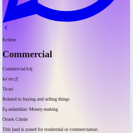
Kelime
Commercial
Commercial
Adj
kəˈmɜːʃl̩
Ticari
Related to buying and selling things
Eş anlamlılar:
Money-making
Örnek Cümle
This land is zoned for residential or
commercial
use.