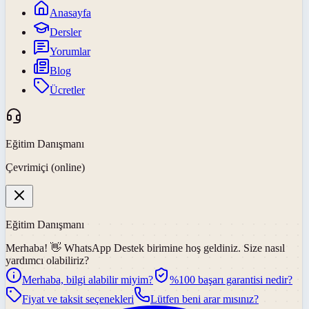
Anasayfa
Dersler
Yorumlar
Blog
Ücretler
Eğitim Danışmanı
Çevrimiçi (online)
Eğitim Danışmanı
Merhaba! 👋
WhatsApp Destek
birimine hoş geldiniz. Size nasıl
yardımcı olabiliriz?
Merhaba, bilgi alabilir miyim?
%100 başarı garantisi nedir?
Fiyat ve taksit seçenekleri
Lütfen beni arar mısınız?