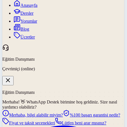
Anasayfa
Dersler
Yorumlar
Blog
Ücretler
Eğitim Danışmanı
Çevrimiçi (online)
Eğitim Danışmanı
Merhaba! 👋
WhatsApp Destek
birimine hoş geldiniz. Size nasıl
yardımcı olabiliriz?
Merhaba, bilgi alabilir miyim?
%100 başarı garantisi nedir?
Fiyat ve taksit seçenekleri
Lütfen beni arar mısınız?