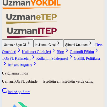
Ders
Ücretsiz Üye Ol
Kullanıcı Girişi
Şifremi Unuttum
Örnekleri
Kullanıcı Görüşleri
Blog
Garantili Eğitim
TOEFL Kelimeleri
Kullanım Sözleşmesi
Gizlilik Politikası
İletişim Bilgileri
Uygulamayı indir
UzmanTOEFL
cebinde — istediğin an, istediğin yerde çalış.
İndir
App Store