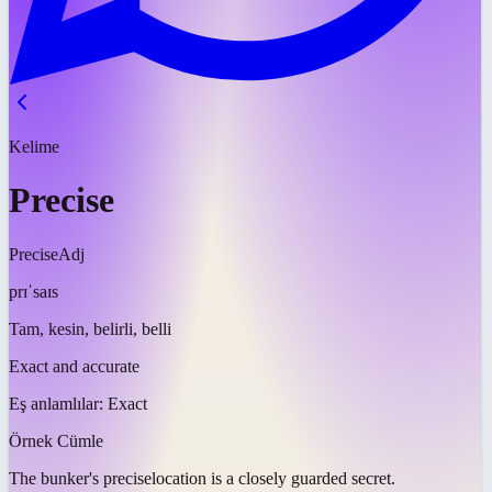
Kelime
Precise
Precise
Adj
prɪˈsaɪs
Tam, kesin, belirli, belli
Exact and accurate
Eş anlamlılar:
Exact
Örnek Cümle
The bunker's
precise
location is a closely guarded secret.