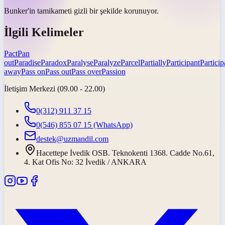
Bunker'in
tam
ikameti gizli bir şekilde korunuyor.
İlgili Kelimeler
Pact
Pan
out
Paradise
Paradox
Paralyse
Paralyze
Parcel
Partially
Participant
Particip
away
Pass on
Pass out
Pass over
Passion
İletişim Merkezi (09.00 - 22.00)
0(312) 911 37 15
0(546) 855 07 15
(WhatsApp)
destek@uzmandil.com
Hacettepe İvedik OSB. Teknokenti 1368. Cadde No.61,
4. Kat Ofis No: 32 İvedik / ANKARA