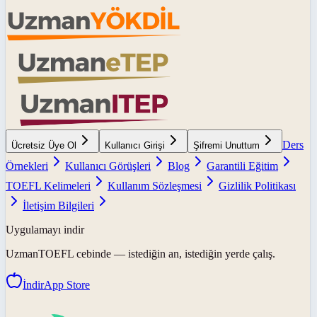
Ders
Ücretsiz Üye Ol
Kullanıcı Girişi
Şifremi Unuttum
Örnekleri
Kullanıcı Görüşleri
Blog
Garantili Eğitim
TOEFL Kelimeleri
Kullanım Sözleşmesi
Gizlilik Politikası
İletişim Bilgileri
Uygulamayı indir
UzmanTOEFL
cebinde — istediğin an, istediğin yerde çalış.
İndir
App Store