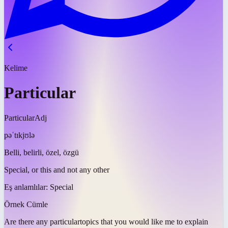
Kelime
Particular
Particular
Adj
pəˈtɪkjʊlə
Belli, belirli, özel, özgü
Special, or this and not any other
Eş anlamlılar:
Special
Örnek Cümle
Are there any
particular
topics that you would like me to explain