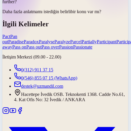
further?
Daha fazla anlatmamı istediğin
belirli
bir konu var mı?
İlgili Kelimeler
Pact
Pan
out
Paradise
Paradox
Paralyse
Paralyze
Parcel
Partially
Participant
Particip
away
Pass on
Pass out
Pass over
Passion
Passionate
İletişim Merkezi (09.00 - 22.00)
0(312) 911 37 15
0(546) 855 07 15
(WhatsApp)
destek@uzmandil.com
Hacettepe İvedik OSB. Teknokenti 1368. Cadde No.61,
4. Kat Ofis No: 32 İvedik / ANKARA