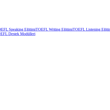
EFL Speaking Eğitimi
TOEFL Writing Eğitimi
TOEFL Listening Eğiti
EFL Destek Modülleri