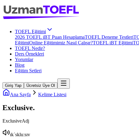
TOEFL Eğitimi
2026 TOEFL iBT Puan Hesaplama
TOEFL Deneme Testleri
TO
Eğitimi
Online Eğitimimiz Nasıl Çalışır?
TOEFL iBT Eğitimi
TO
TOEFL Nedir?
Ders Örnekleri
Yorumlar
Blog
Eğitim Setleri
Giriş Yap
Ücretsiz Üye Ol
Ana Sayfa
Kelime Listesi
Exclusive
.
Exclusive
Adj
ɪkˈskluːsɪv