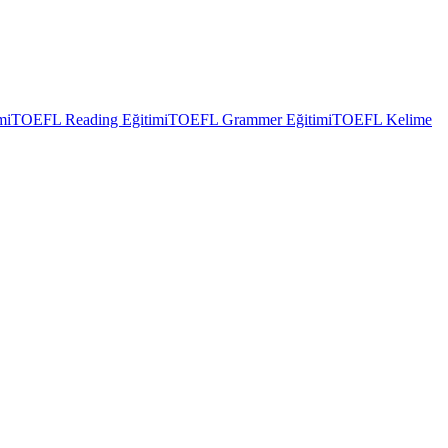
mi
TOEFL Reading Eğitimi
TOEFL Grammer Eğitimi
TOEFL Kelime