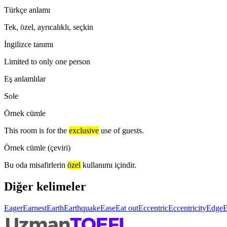
Türkçe anlamı
Tek, özel, ayrıcalıklı, seçkin
İngilizce tanımı
Limited to only one person
Eş anlamlılar
Sole
Örnek cümle
This room is for the
exclusive
use of guests.
Örnek cümle (çeviri)
Bu oda misafirlerin
özel
kullanımı içindir.
Diğer kelimeler
Eager
Earnest
Earth
Earthquake
Ease
Eat out
Eccentric
Eccentricity
Edge
E