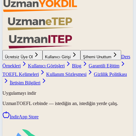
Ders
Ücretsiz Üye Ol
Kullanıcı Girişi
Şifremi Unuttum
Örnekleri
Kullanıcı Görüşleri
Blog
Garantili Eğitim
TOEFL Kelimeleri
Kullanım Sözleşmesi
Gizlilik Politikası
İletişim Bilgileri
Uygulamayı indir
UzmanTOEFL
cebinde — istediğin an, istediğin yerde çalış.
İndir
App Store