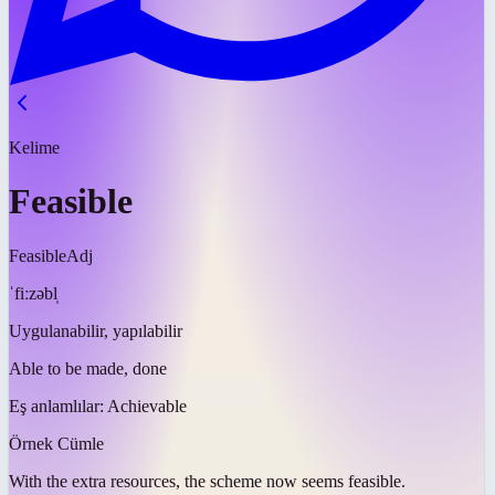
Kelime
Feasible
Feasible
Adj
ˈfiːzəbl̩
Uygulanabilir, yapılabilir
Able to be made, done
Eş anlamlılar:
Achievable
Örnek Cümle
With the extra resources, the scheme now seems
feasible
.