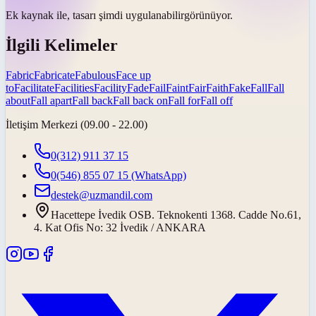
Ek kaynak ile, tasarı şimdi
uygulanabilir
görünüyor.
İlgili Kelimeler
Fabric
Fabricate
Fabulous
Face up
to
Facilitate
Facilities
Facility
Fade
Fail
Faint
Fair
Faith
Fake
Fall
Fall
about
Fall apart
Fall back
Fall back on
Fall for
Fall off
İletişim Merkezi (09.00 - 22.00)
0(312) 911 37 15
0(546) 855 07 15
(WhatsApp)
destek@uzmandil.com
Hacettepe İvedik OSB. Teknokenti 1368. Cadde No.61,
4. Kat Ofis No: 32 İvedik / ANKARA