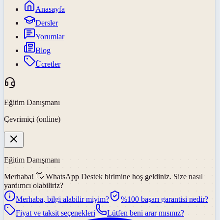
Anasayfa
Dersler
Yorumlar
Blog
Ücretler
Eğitim Danışmanı
Çevrimiçi (online)
Eğitim Danışmanı
Merhaba! 👋
WhatsApp Destek
birimine hoş geldiniz. Size nasıl
yardımcı olabiliriz?
Merhaba, bilgi alabilir miyim?
%100 başarı garantisi nedir?
Fiyat ve taksit seçenekleri
Lütfen beni arar mısınız?