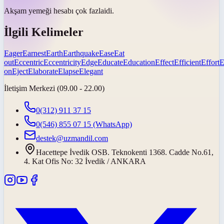
Akşam yemeği hesabı
çok fazla
idi.
İlgili Kelimeler
Eager
Earnest
Earth
Earthquake
Ease
Eat
out
Eccentric
Eccentricity
Edge
Educate
Education
Effect
Efficient
Effort
E
on
Eject
Elaborate
Elapse
Elegant
İletişim Merkezi (09.00 - 22.00)
0(312) 911 37 15
0(546) 855 07 15
(WhatsApp)
destek@uzmandil.com
Hacettepe İvedik OSB. Teknokenti 1368. Cadde No.61,
4. Kat Ofis No: 32 İvedik / ANKARA