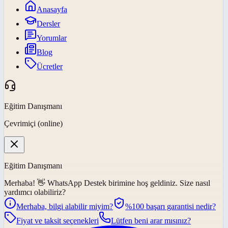
Anasayfa
Dersler
Yorumlar
Blog
Ücretler
Eğitim Danışmanı
Çevrimiçi (online)
Eğitim Danışmanı
Merhaba! 👋
WhatsApp Destek
birimine hoş geldiniz. Size nasıl
yardımcı olabiliriz?
Merhaba, bilgi alabilir miyim?
%100 başarı garantisi nedir?
Fiyat ve taksit seçenekleri
Lütfen beni arar mısınız?