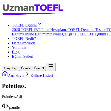
TOEFL Eğitimi
2026 TOEFL iBT Puan Hesaplama
TOEFL Deneme Testleri
TO
Eğitimi
Online Eğitimimiz Nasıl Çalışır?
TOEFL iBT Eğitimi
TO
TOEFL Nedir?
Ders Örnekleri
Yorumlar
Blog
Eğitim Setleri
Giriş Yap
Ücretsiz Üye Ol
Ana Sayfa
Kelime Listesi
Pointless
.
Pointless
Adj
ˈpɔɪntlɪs