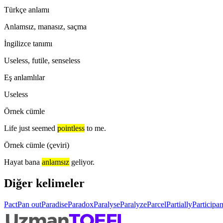
Türkçe anlamı
Anlamsız, manasız, saçma
İngilizce tanımı
Useless, futile, senseless
Eş anlamlılar
Useless
Örnek cümle
Life just seemed
pointless
to me.
Örnek cümle (çeviri)
Hayat bana
anlamsız
geliyor.
Diğer kelimeler
Pact
Pan out
Paradise
Paradox
Paralyse
Paralyze
Parcel
Partially
Participan