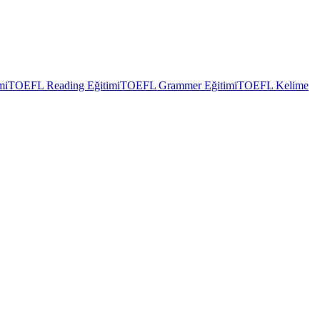
mi
TOEFL Reading Eğitimi
TOEFL Grammer Eğitimi
TOEFL Kelime