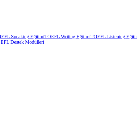
EFL Speaking Eğitimi
TOEFL Writing Eğitimi
TOEFL Listening Eğiti
EFL Destek Modülleri