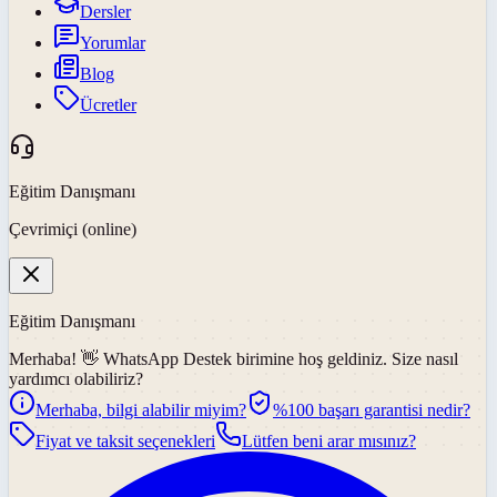
Dersler
Yorumlar
Blog
Ücretler
Eğitim Danışmanı
Çevrimiçi (online)
Eğitim Danışmanı
Merhaba! 👋
WhatsApp Destek
birimine hoş geldiniz. Size nasıl
yardımcı olabiliriz?
Merhaba, bilgi alabilir miyim?
%100 başarı garantisi nedir?
Fiyat ve taksit seçenekleri
Lütfen beni arar mısınız?