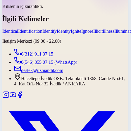
Kilisenin
içi
karanlıktı.
İlgili Kelimeler
Identical
Identification
Identify
Identity
Ignite
Ignore
Illicit
Illness
Illuminat
İletişim Merkezi (09.00 - 22.00)
0(312) 911 37 15
0(546) 855 07 15
(WhatsApp)
destek@uzmandil.com
Hacettepe İvedik OSB. Teknokenti 1368. Cadde No.61,
4. Kat Ofis No: 32 İvedik / ANKARA