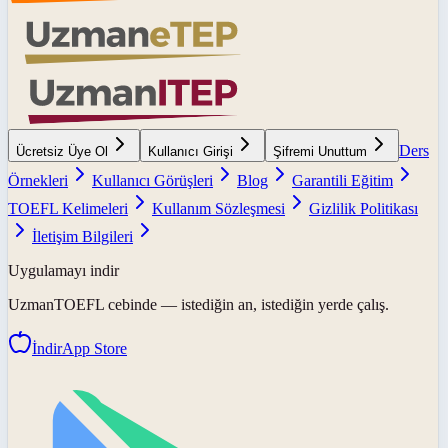
Ders
Ücretsiz Üye Ol
Kullanıcı Girişi
Şifremi Unuttum
Örnekleri
Kullanıcı Görüşleri
Blog
Garantili Eğitim
TOEFL Kelimeleri
Kullanım Sözleşmesi
Gizlilik Politikası
İletişim Bilgileri
Uygulamayı indir
UzmanTOEFL
cebinde — istediğin an, istediğin yerde çalış.
İndir
App Store