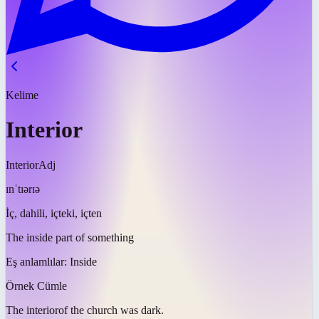
Kelime
Interior
Interior
Adj
ɪnˈtɪərɪə
İç, dahili, içteki, içten
The inside part of something
Eş anlamlılar:
Inside
Örnek Cümle
The
interior
of the church was dark.