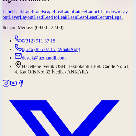
Label
Lack
Land
Landscape
Last
Latch
Lattice
Launch
Lay down
Lay
out
Layer
Layout
Lead
Lead to
Leak
Lean
Leap
Least
Lecture
Legal
İletişim Merkezi (09.00 - 22.00)
0(312) 911 37 15
0(546) 855 07 15
(WhatsApp)
destek@uzmandil.com
Hacettepe İvedik OSB. Teknokenti 1368. Cadde No.61,
4. Kat Ofis No: 32 İvedik / ANKARA