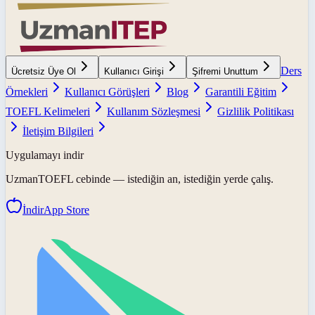
Ders
Ücretsiz Üye Ol
Kullanıcı Girişi
Şifremi Unuttum
Örnekleri
Kullanıcı Görüşleri
Blog
Garantili Eğitim
TOEFL Kelimeleri
Kullanım Sözleşmesi
Gizlilik Politikası
İletişim Bilgileri
Uygulamayı indir
UzmanTOEFL
cebinde — istediğin an, istediğin yerde çalış.
İndir
App Store