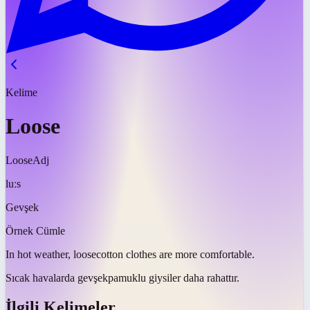
Kelime
Loose
Loose
Adj
luːs
Gevşek
Örnek Cümle
In hot weather,
loose
cotton clothes are more comfortable.
Sıcak havalarda
gevşek
pamuklu giysiler daha rahattır.
İlgili Kelimeler