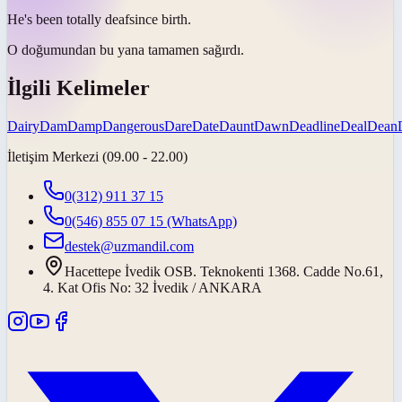
He's been totally
deaf
since birth.
O doğumundan bu yana tamamen
sağırdı
.
İlgili Kelimeler
Dairy
Dam
Damp
Dangerous
Dare
Date
Daunt
Dawn
Deadline
Deal
Dean
İletişim Merkezi (09.00 - 22.00)
0(312) 911 37 15
0(546) 855 07 15
(WhatsApp)
destek@uzmandil.com
Hacettepe İvedik OSB. Teknokenti 1368. Cadde No.61,
4. Kat Ofis No: 32 İvedik / ANKARA