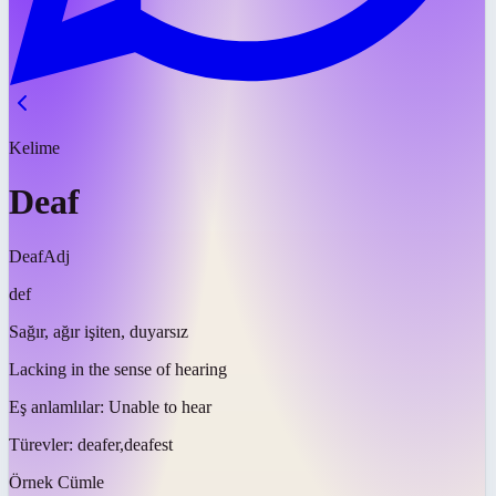
Kelime
Deaf
Deaf
Adj
def
Sağır, ağır işiten, duyarsız
Lacking in the sense of hearing
Eş anlamlılar:
Unable to hear
Türevler:
deafer,deafest
Örnek Cümle