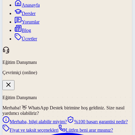
Anasayfa
Dersler
Yorumlar
Blog
Ücretler
Eğitim Danışmanı
Çevrimiçi (online)
Eğitim Danışmanı
Merhaba! 👋
WhatsApp Destek
birimine hoş geldiniz. Size nasıl
yardımcı olabiliriz?
Merhaba, bilgi alabilir miyim?
%100 başarı garantisi nedir?
Fiyat ve taksit seçenekleri
Lütfen beni arar mısınız?