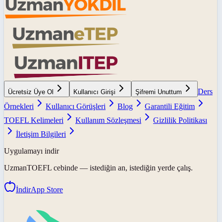
Ders
Ücretsiz Üye Ol
Kullanıcı Girişi
Şifremi Unuttum
Örnekleri
Kullanıcı Görüşleri
Blog
Garantili Eğitim
TOEFL Kelimeleri
Kullanım Sözleşmesi
Gizlilik Politikası
İletişim Bilgileri
Uygulamayı indir
UzmanTOEFL
cebinde — istediğin an, istediğin yerde çalış.
İndir
App Store