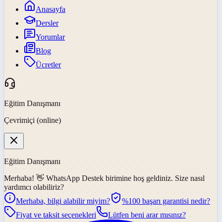
Anasayfa
Dersler
Yorumlar
Blog
Ücretler
Eğitim Danışmanı
Çevrimiçi (online)
Eğitim Danışmanı
Merhaba! 👋
WhatsApp Destek
birimine hoş geldiniz. Size nasıl
yardımcı olabiliriz?
Merhaba, bilgi alabilir miyim?
%100 başarı garantisi nedir?
Fiyat ve taksit seçenekleri
Lütfen beni arar mısınız?