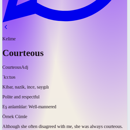
Kelime
Courteous
Courteous
Adj
ˈkɜːtɪəs
Kibar, nazik, ince, saygılı
Polite and respectful
Eş anlamlılar:
Well-mannered
Örnek Cümle
Although she often disagreed with me, she was always
courteous
.