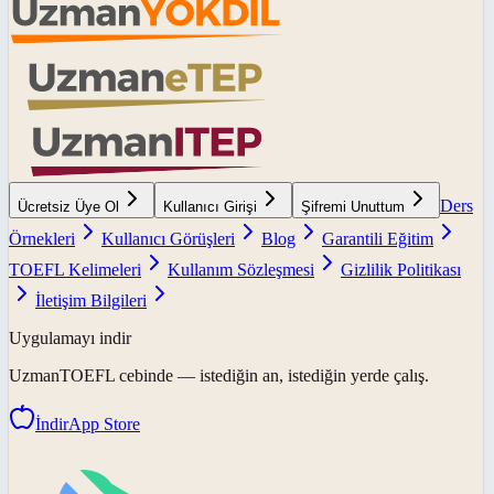
Ders
Ücretsiz Üye Ol
Kullanıcı Girişi
Şifremi Unuttum
Örnekleri
Kullanıcı Görüşleri
Blog
Garantili Eğitim
TOEFL Kelimeleri
Kullanım Sözleşmesi
Gizlilik Politikası
İletişim Bilgileri
Uygulamayı indir
UzmanTOEFL
cebinde — istediğin an, istediğin yerde çalış.
İndir
App Store