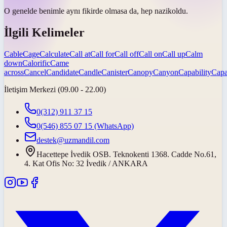
O genelde benimle aynı fikirde olmasa da, hep
nazik
oldu.
İlgili Kelimeler
Cable
Cage
Calculate
Call at
Call for
Call off
Call on
Call up
Calm
down
Calorific
Came
across
Cancel
Candidate
Candle
Canister
Canopy
Canyon
Capability
Capa
İletişim Merkezi (09.00 - 22.00)
0(312) 911 37 15
0(546) 855 07 15
(WhatsApp)
destek@uzmandil.com
Hacettepe İvedik OSB. Teknokenti 1368. Cadde No.61,
4. Kat Ofis No: 32 İvedik / ANKARA