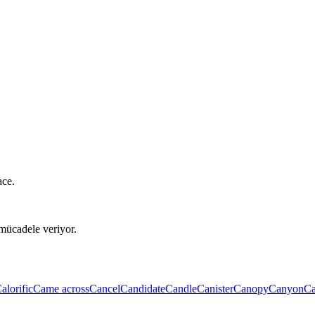
ace.
mücadele veriyor.
alorific
Came across
Cancel
Candidate
Candle
Canister
Canopy
Canyon
Ca