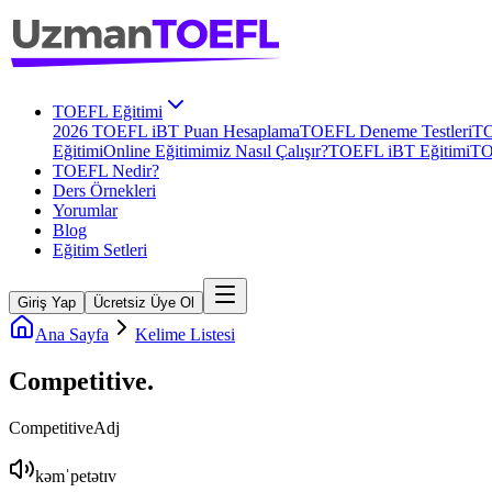
TOEFL Eğitimi
2026 TOEFL iBT Puan Hesaplama
TOEFL Deneme Testleri
TO
Eğitimi
Online Eğitimimiz Nasıl Çalışır?
TOEFL iBT Eğitimi
TO
TOEFL Nedir?
Ders Örnekleri
Yorumlar
Blog
Eğitim Setleri
Giriş Yap
Ücretsiz Üye Ol
Ana Sayfa
Kelime Listesi
Competitive
.
Competitive
Adj
kəmˈpetətɪv