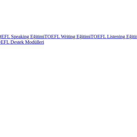
EFL Speaking Eğitimi
TOEFL Writing Eğitimi
TOEFL Listening Eğiti
EFL Destek Modülleri