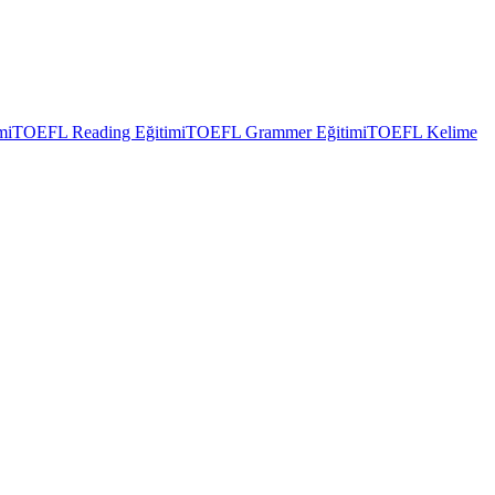
mi
TOEFL Reading Eğitimi
TOEFL Grammer Eğitimi
TOEFL Kelime