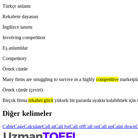
Türkçe anlamı
Rekabete dayanan
İngilizce tanımı
Involving competition
Eş anlamlılar
Competitory
Örnek cümle
Many firms are struggling to survive in a highly
competitive
marketpl
Örnek cümle (çeviri)
Birçok firma
rekabet gücü
yüksek bir pazarda ayakta kalabilmek için 
Diğer kelimeler
Cable
Cage
Calculate
Call at
Call for
Call off
Call on
Call up
Calm down
C