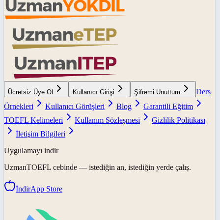
Ders
Ücretsiz Üye Ol
Kullanıcı Girişi
Şifremi Unuttum
Örnekleri
Kullanıcı Görüşleri
Blog
Garantili Eğitim
TOEFL Kelimeleri
Kullanım Sözleşmesi
Gizlilik Politikası
İletişim Bilgileri
Uygulamayı indir
UzmanTOEFL
cebinde — istediğin an, istediğin yerde çalış.
İndir
App Store