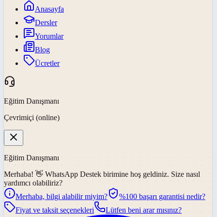
Anasayfa
Dersler
Yorumlar
Blog
Ücretler
Eğitim Danışmanı
Çevrimiçi (online)
Eğitim Danışmanı
Merhaba! 👋
WhatsApp Destek
birimine hoş geldiniz. Size nasıl
yardımcı olabiliriz?
Merhaba, bilgi alabilir miyim?
%100 başarı garantisi nedir?
Fiyat ve taksit seçenekleri
Lütfen beni arar mısınız?