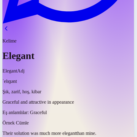
Kelime
Elegant
Elegant
Adj
ˈelɪɡənt
Şık, zarif, hoş, kibar
Graceful and attractive in appearance
Eş anlamlılar:
Graceful
Örnek Cümle
Their solution was much more
elegant
than mine.