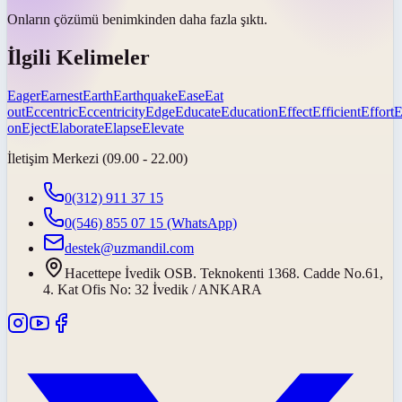
Onların çözümü benimkinden daha fazla
şıktı
.
İlgili Kelimeler
Eager
Earnest
Earth
Earthquake
Ease
Eat
out
Eccentric
Eccentricity
Edge
Educate
Education
Effect
Efficient
Effort
E
on
Eject
Elaborate
Elapse
Elevate
İletişim Merkezi (09.00 - 22.00)
0(312) 911 37 15
0(546) 855 07 15
(WhatsApp)
destek@uzmandil.com
Hacettepe İvedik OSB. Teknokenti 1368. Cadde No.61,
4. Kat Ofis No: 32 İvedik / ANKARA