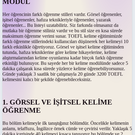
MODÜL
Her öğrencinin farklı öğrenme stilleri vardır. Görsel öğrenenler,
işitsel öğrenenler, hafıza teknikleriyle öğrenenler, yazarak
öğrenenler... Bu listeyi uzatabiliriz. Siz farkında olmasanız da
mutlaka bir öğrenme stiliniz vardır ve bu stil size en kısa sürede
maksimum öğrenme verimi sunar. TOEFL kelime eğitimimizde
farklı öğrenme stillerindeki kullanıcıları düşünerek her kelimeyi 10
farklı etkinlikle öğretiyoruz. Görsel ve işitsel kelime eğitiminden
tutunda, hafıza tekniklerine göre kelime hikayelerine, kelime
alıştırmalarından kelime oyunlarına kadar birçok farklı öğrenme
etkinliği bulunuyor. Bu sayede her bir kelime modülünde sadece 5
dakika çalışarak kısa sürede yüzlerce kelime öğrenebiliyorsunuz.
Günde yaklaşık 3 saatlik bir çalışmayla 20 günde 3200 TOEFL
kelimesini kalıcı bir şekilde öğrenebileceksiniz.
1. GÖRSEL VE İŞİTSEL KELİME
ÖĞRENME
Bu bölüm kelimeyle ilk tanıştığınız bölümdür. Öncelikle kelimenin
anlamı, telaffuzu, İngilizce örnek cümle ve çevirisi verilir. Yaklaşık 5
dakika içerisinde 40 kelimeyi kısaca tanıyoruz bu bölümde ve 2.