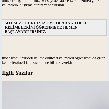
üniteler oluşturabilirsiniz. Bu sayede sadece kendi belirlediğiniz
kelimelerle alıştırmalarınızı yapabilirsiniz.
SİTEMİZE ÜCRETSİZ ÜYE OLARAK TOEFL
KELİMELERİNİ ÖĞRENMEYE HEMEN
BAŞLAYABİLİRSİNİZ.
#
toefl
#
toefl ibt
#
toefl kelimeleri
#
toefl kelimeleri öğren
#
toeflda çıkan
kelimeler
#
toefl için kaç kelime bilmek gerekir
İlgili Yazılar