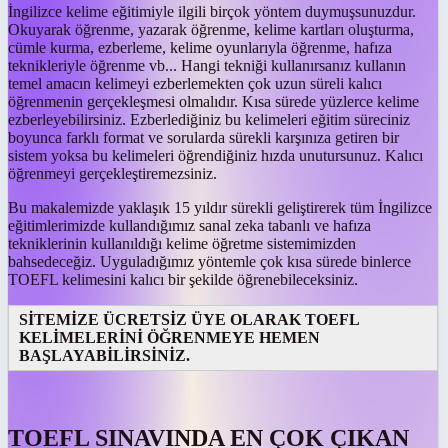
İngilizce kelime eğitimiyle ilgili birçok yöntem duymuşsunuzdur.
Okuyarak öğrenme, yazarak öğrenme, kelime kartları oluşturma,
cümle kurma, ezberleme, kelime oyunlarıyla öğrenme, hafıza
teknikleriyle öğrenme vb... Hangi tekniği kullanırsanız kullanın
temel amacın kelimeyi ezberlemekten çok uzun süreli kalıcı
öğrenmenin gerçekleşmesi olmalıdır. Kısa sürede yüzlerce kelime
ezberleyebilirsiniz. Ezberlediğiniz bu kelimeleri eğitim süreciniz
boyunca farklı format ve sorularda sürekli karşınıza getiren bir
sistem yoksa bu kelimeleri öğrendiğiniz hızda unutursunuz. Kalıcı
öğrenmeyi gerçekleştiremezsiniz.
Bu makalemizde yaklaşık 15 yıldır sürekli geliştirerek tüm İngilizce
eğitimlerimizde kullandığımız sanal zeka tabanlı ve hafıza
tekniklerinin kullanıldığı kelime öğretme sistemimizden
bahsedeceğiz. Uyguladığımız yöntemle çok kısa sürede binlerce
TOEFL kelimesini kalıcı bir şekilde öğrenebileceksiniz.
SİTEMİZE ÜCRETSİZ ÜYE OLARAK TOEFL
KELİMELERİNİ ÖĞRENMEYE HEMEN
BAŞLAYABİLİRSİNİZ.
TOEFL SINAVINDA EN ÇOK ÇIKAN