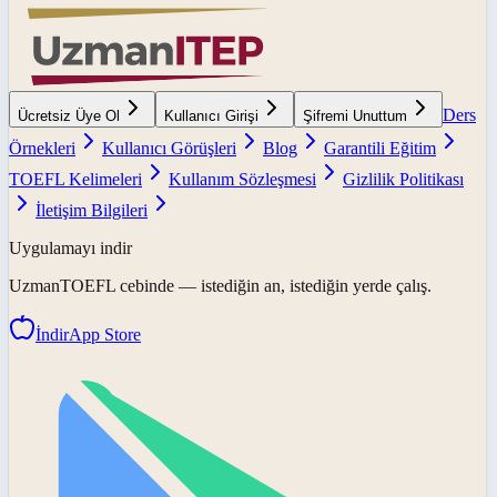
Ders
Ücretsiz Üye Ol
Kullanıcı Girişi
Şifremi Unuttum
Örnekleri
Kullanıcı Görüşleri
Blog
Garantili Eğitim
TOEFL Kelimeleri
Kullanım Sözleşmesi
Gizlilik Politikası
İletişim Bilgileri
Uygulamayı indir
UzmanTOEFL
cebinde — istediğin an, istediğin yerde çalış.
İndir
App Store