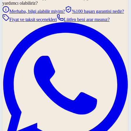
yardımcı olabiliriz?
Merhaba, bilgi alabilir miyim?
%100 başarı garantisi nedir?
Fiyat ve taksit seçenekleri
Lütfen beni arar mısınız?