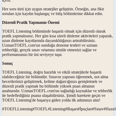
içerir.
Her soru türü için uygun stratejiler geliştirin. Örneğin, ana fikir
soruları için kaydın başlangıç ve bitiş bölümlerine dikkat edin.
Düzenli Pratik Yapmanın Önemi
TOEFL Listening bölümünde başarılı olmak için düzenli olarak
pratik yapmalısınız. Her gün kısa süreli dinleme aktiviteleri yaparak,
uzun dinleme kayıtlarında dayanıklılığınızı artırabilirsiniz.
UzmanTOEFL.com'un sunduğu deneme testleri ve uzman
rehberliği, gerçek sınav ortamını simüle etmenizi sağlar ve
performansınızı bir üst seviyeye taşır.
Sonuç
TOEFL Listening, doğru hazırlık ve etkili stratejilerle başarılı
olabileceğiniz bir bölümdür. Sınavın yapısını öğrenmek, not alma
becerilerinizi geliştirmek, kelime dağarcığınızı genişletmek ve
düzenli pratik yapmak bu bölümde yüksek puan almanın
anahtarıdır. UzmanTOEFL.com'un sağladığı kaynaklar ve rehberlik
ile hedeflediğiniz puana ulaşabilirsiniz. Şimdi harekete geçin ve
TOEFL Listening'de başarıya giden yolda ilk adımınızı atın!
#
TOEFLListening
#
TOEFL
#
Listening
#
Başarı
#
İpuçları
#
Sınav
#
Hazırl