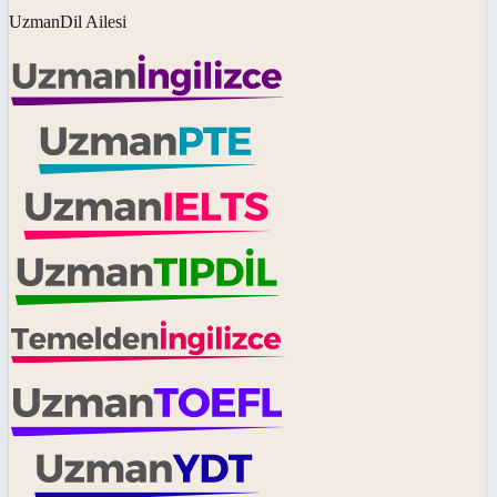
UzmanDil Ailesi