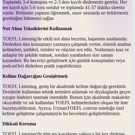
Toplamda 3-4 konuşma ve 2-3 ders kaydı dinlemeniz gerekir. Her
ses kaydı için 5-6 soru sorulur ve toplamda 41-57 dakika süreniz
vardır. Bölümün yapısını öğrenmek, sınav sırasında ne beklemeniz
gerektiğini bilmenizi sağlar.
Not Alma Tekniklerini Kullanmak
TOEFL Listening'de etkili not alma becerisi, başarının anahtarıdır.
Dinlerken tüm konuşmayı yazmaya çalışmak yerine, önemli anahtar
kelimeleri, tarihleri, isimleri ve olayları not edin. Notlarınızı kısa ve
anlaşılır bir şekilde tutmak, soruları yanıtlarken size zaman
kazandırır. Bu beceriyi geliştirmek için günlük konuşmaları veya
podcast'leri dinlerken pratik yapabilirsiniz.
Kelime Dağarcığını Genişletmek
TOEFL Listening, geniş bir akademik kelime dağarcığı gerektirir.
Derslerde kullanılan teknik terimleri anlamak ve diyaloglarda geçen
yaygın ifadeleri tanımak önemlidir. Bunun için akademik makaleler
okuyabilir ve sık kullanılan TOEFL kelimelerinden oluşan bir liste
hazırlayabilirsiniz. Ayrıca, UzmanTOEFL.com'un sunduğu özel
kelime geliştirme çalışmalarıyla bu becerinizi geliştirebilirsiniz.
Dikkati Koruma
TOEFL Listening'de tüm ses kayıtlarını yalnızca bir kez dinleme