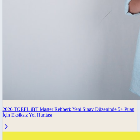
2026 TOEFL iBT Master Rehberi: Yeni Sınav Düzeninde 5+ Puan
İçin Eksiksiz Yol Haritası