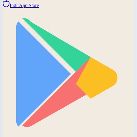
İndir
App Store