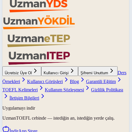
Ders
Ücretsiz Üye Ol
Kullanıcı Girişi
Şifremi Unuttum
Örnekleri
Kullanıcı Görüşleri
Blog
Garantili Eğitim
TOEFL Kelimeleri
Kullanım Sözleşmesi
Gizlilik Politikası
İletişim Bilgileri
Uygulamayı indir
UzmanTOEFL
cebinde — istediğin an, istediğin yerde çalış.
İndir
App Store