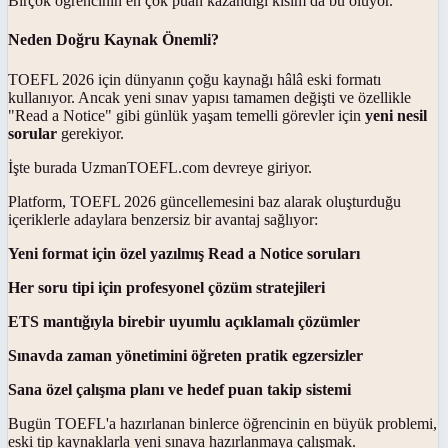
Birçok öğrencinin en çok puan kazandığı kısım da bu oluyor.
Neden Doğru Kaynak Önemli?
TOEFL 2026 için dünyanın çoğu kaynağı hâlâ eski formatı
kullanıyor. Ancak yeni sınav yapısı tamamen değişti ve özellikle
"Read a Notice" gibi günlük yaşam temelli görevler için
yeni nesil
sorular
gerekiyor.
İşte burada UzmanTOEFL.com devreye giriyor.
Platform, TOEFL 2026 güncellemesini baz alarak oluşturduğu
içeriklerle adaylara benzersiz bir avantaj sağlıyor:
Yeni format için özel yazılmış Read a Notice soruları
Her soru tipi için profesyonel çözüm stratejileri
ETS mantığıyla birebir uyumlu açıklamalı çözümler
Sınavda zaman yönetimini öğreten pratik egzersizler
Sana özel çalışma planı ve hedef puan takip sistemi
Bugün TOEFL'a hazırlanan binlerce öğrencinin en büyük problemi,
eski tip kaynaklarla yeni sınava hazırlanmaya çalışmak.