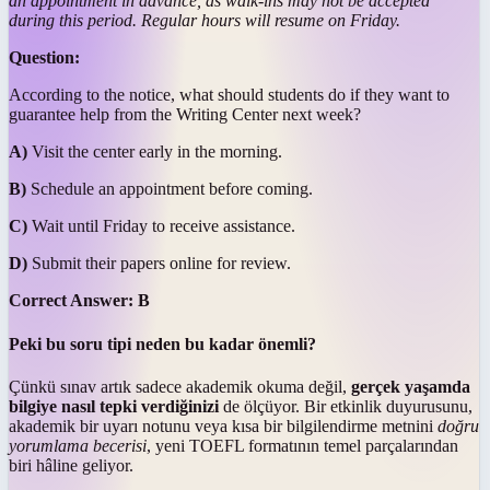
an appointment in advance, as walk-ins may not be accepted
during this period. Regular hours will resume on Friday.
Question:
According to the notice, what should students do if they want to
guarantee help from the Writing Center next week?
A)
Visit the center early in the morning.
B)
Schedule an appointment before coming.
C)
Wait until Friday to receive assistance.
D)
Submit their papers online for review.
Correct Answer:
B
Peki bu soru tipi neden bu kadar önemli?
Çünkü sınav artık sadece akademik okuma değil,
gerçek yaşamda
bilgiye nasıl tepki verdiğinizi
de ölçüyor. Bir etkinlik duyurusunu,
akademik bir uyarı notunu veya kısa bir bilgilendirme metnini
doğru
yorumlama becerisi
, yeni TOEFL formatının temel parçalarından
biri hâline geliyor.