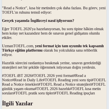
"Read a Notice", kısa bir metinden çok daha fazlası. Bu görev, yeni
TOEFL'ın ruhunu temsil ediyor:
Gerçek yaşamda İngilizceyi nasıl işliyorsun?
Eğer TOEFL 2026'ya hazırlanıyorsan, bu soru tipine hâkim olmak
hem kolay net kazandırır hem de sınavın genel gidişatını olumlu
etkiler.
UzmanTOEFL.com,
yeni format için tam uyumlu tek kapsamlı
Türkçe eğitim platformu
olarak bu yolculukta sana rehberlik
ediyor.
Hazırlık sürecini rastlantıya bırakmak yerine, sınavın gerektirdiği
stratejileri net bir şekilde öğrenmek istiyorsan doğru yerdesin.
#
TOEFL iBT 2026
#
TOEFL 2026 yeni format
#
Read a
Notice
#
Read in Daily Life
#
TOEFL Reading yeni soru tipi
#
TOEFL
Read a Notice örnekleri
#
TOEFL Read a Notice stratejileri
#
TOEFL
günlük yaşam okuma
#
TOEFL 2026 hazırlık
#
TOEFL kısa metin
soruları
#
TOEFL pratik soru tipleri
#
TOEFL Reading ipuçları
İlgili Yazılar