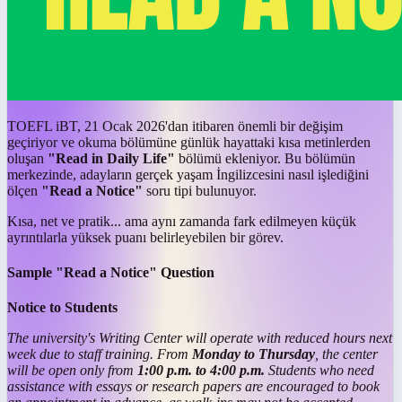
TOEFL iBT, 21 Ocak 2026'dan itibaren önemli bir değişim
geçiriyor ve okuma bölümüne günlük hayattaki kısa metinlerden
oluşan
"Read in Daily Life"
bölümü ekleniyor. Bu bölümün
merkezinde, adayların gerçek yaşam İngilizcesini nasıl işlediğini
ölçen
"Read a Notice"
soru tipi bulunuyor.
Kısa, net ve pratik... ama aynı zamanda fark edilmeyen küçük
ayrıntılarla yüksek puanı belirleyebilen bir görev.
Sample "Read a Notice" Question
Notice to Students
The university's Writing Center will operate with reduced hours next
week due to staff training. From
Monday to Thursday
, the center
will be open only from
1:00 p.m. to 4:00 p.m.
Students who need
assistance with essays or research papers are encouraged to book