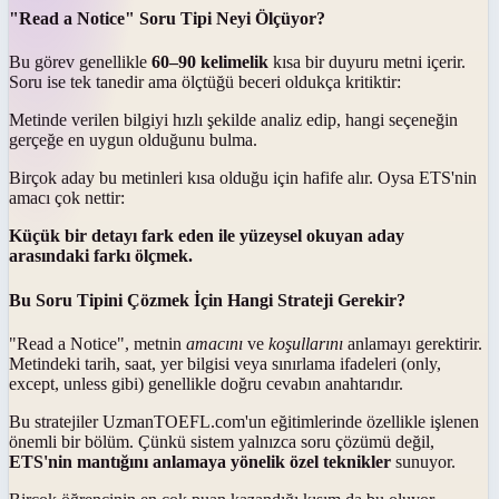
"Read a Notice" Soru Tipi Neyi Ölçüyor?
Bu görev genellikle
60–90 kelimelik
kısa bir duyuru metni içerir.
Soru ise tek tanedir ama ölçtüğü beceri oldukça kritiktir:
Metinde verilen bilgiyi hızlı şekilde analiz edip, hangi seçeneğin
gerçeğe en uygun olduğunu bulma.
Birçok aday bu metinleri kısa olduğu için hafife alır. Oysa ETS'nin
amacı çok nettir:
Küçük bir detayı fark eden ile yüzeysel okuyan aday
arasındaki farkı ölçmek.
Bu Soru Tipini Çözmek İçin Hangi Strateji Gerekir?
"Read a Notice", metnin
amacını
ve
koşullarını
anlamayı gerektirir.
Metindeki tarih, saat, yer bilgisi veya sınırlama ifadeleri (only,
except, unless gibi) genellikle doğru cevabın anahtarıdır.
Bu stratejiler UzmanTOEFL.com'un eğitimlerinde özellikle işlenen
önemli bir bölüm. Çünkü sistem yalnızca soru çözümü değil,
ETS'nin mantığını anlamaya yönelik özel teknikler
sunuyor.