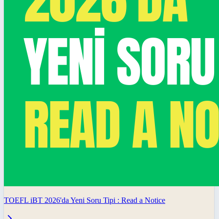
TOEFL iBT 2026'da Yeni Soru Tipi : Read a Notice