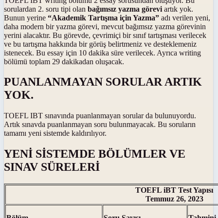
TOEFL IBT writing bölümü 2 essay sorusundan oluşuyor. Bu
sorulardan 2. soru tipi olan
bağımsız yazma görevi
artık yok.
Bunun yerine
“Akademik Tartışma için Yazma”
adı verilen yeni,
daha modern bir yazma görevi, mevcut bağımsız yazma görevinin
yerini alacaktır. Bu görevde, çevrimiçi bir sınıf tartışması verilecek
ve bu tartışma hakkında bir görüş belirtmeniz ve desteklemeniz
istenecek. Bu essay için 10 dakika süre verilecek. Ayrıca writing
bölümü toplam 29 dakikadan oluşacak.
PUANLANMAYAN SORULAR ARTIK
YOK.
TOEFL IBT sınavında puanlanmayan sorular da bulunuyordu.
Artık sınavda puanlanmayan soru bulunmayacak. Bu soruların
tamamı yeni sistemde kaldırılıyor.
YENİ SİSTEMDE BÖLÜMLER VE
SINAV SÜRELERİ
TOEFL iBT Test Yapısı
Temmuz 26, 2023
Bölüm
Soru Sayısı
Tahmini