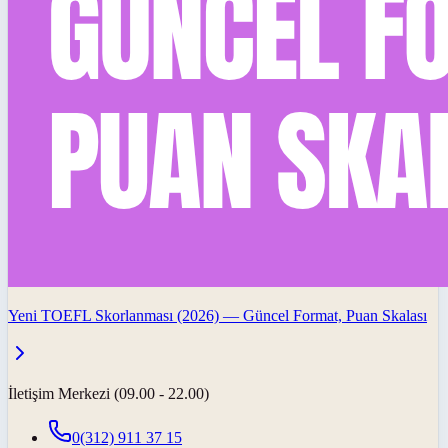
Yeni TOEFL Skorlanması (2026) — Güncel Format, Puan Skalası
İletişim Merkezi (09.00 - 22.00)
0(312) 911 37 15