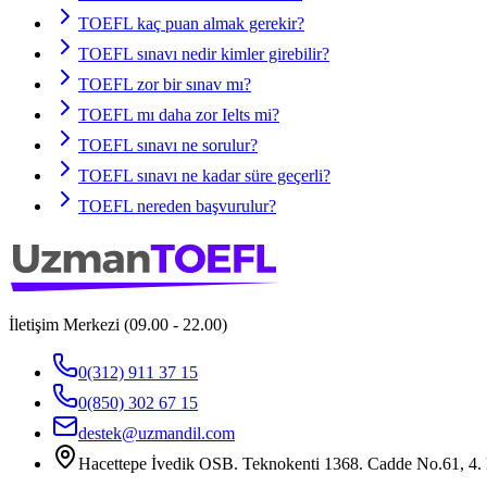
TOEFL kaç puan almak gerekir?
TOEFL sınavı nedir kimler girebilir?
TOEFL zor bir sınav mı?
TOEFL mı daha zor Ielts mi?
TOEFL sınavı ne sorulur?
TOEFL sınavı ne kadar süre geçerli?
TOEFL nereden başvurulur?
İletişim Merkezi (09.00 - 22.00)
0(312) 911 37 15
0(850) 302 67 15
destek@uzmandil.com
Hacettepe İvedik OSB. Teknokenti 1368. Cadde No.61, 4