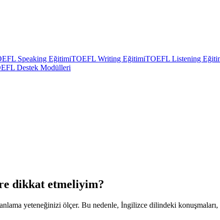
EFL Speaking Eğitimi
TOEFL Writing Eğitimi
TOEFL Listening Eğiti
EFL Destek Modülleri
e dikkat etmeliyim?
anlama yeteneğinizi ölçer. Bu nedenle, İngilizce dilindeki konuşmaları,