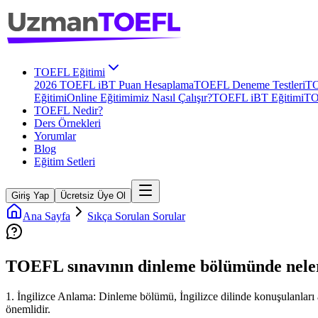
TOEFL Eğitimi
2026 TOEFL iBT Puan Hesaplama
TOEFL Deneme Testleri
TO
Eğitimi
Online Eğitimimiz Nasıl Çalışır?
TOEFL iBT Eğitimi
TO
TOEFL Nedir?
Ders Örnekleri
Yorumlar
Blog
Eğitim Setleri
Giriş Yap
Ücretsiz Üye Ol
Ana Sayfa
Sıkça Sorulan Sorular
TOEFL sınavının dinleme bölümünde neler
1. İngilizce Anlama: Dinleme bölümü, İngilizce dilinde konuşulanları 
önemlidir.