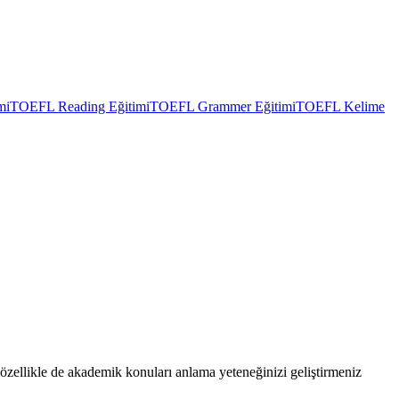
mi
TOEFL Reading Eğitimi
TOEFL Grammer Eğitimi
TOEFL Kelime
 özellikle de akademik konuları anlama yeteneğinizi geliştirmeniz