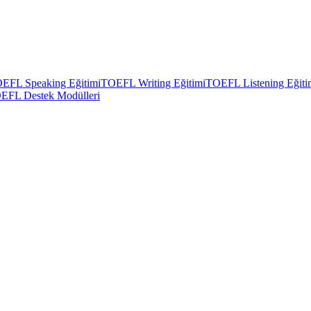
EFL Speaking Eğitimi
TOEFL Writing Eğitimi
TOEFL Listening Eğiti
EFL Destek Modülleri