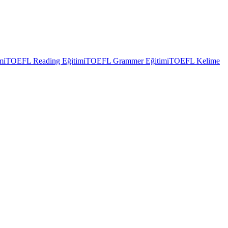
mi
TOEFL Reading Eğitimi
TOEFL Grammer Eğitimi
TOEFL Kelime