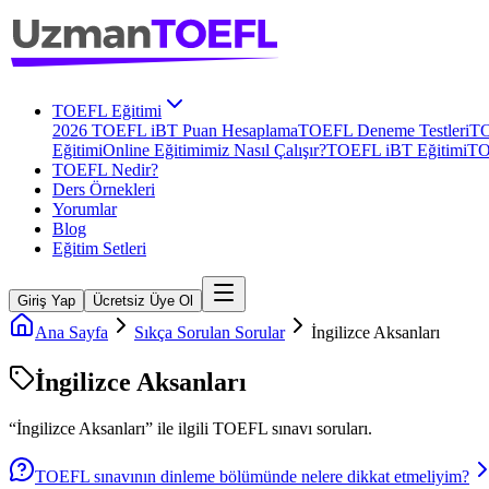
TOEFL Eğitimi
2026 TOEFL iBT Puan Hesaplama
TOEFL Deneme Testleri
TO
Eğitimi
Online Eğitimimiz Nasıl Çalışır?
TOEFL iBT Eğitimi
TO
TOEFL Nedir?
Ders Örnekleri
Yorumlar
Blog
Eğitim Setleri
Giriş Yap
Ücretsiz Üye Ol
Ana Sayfa
Sıkça Sorulan Sorular
İngilizce Aksanları
İngilizce Aksanları
“
İngilizce Aksanları
” ile ilgili
TOEFL
sınavı soruları.
TOEFL sınavının dinleme bölümünde nelere dikkat etmeliyim?