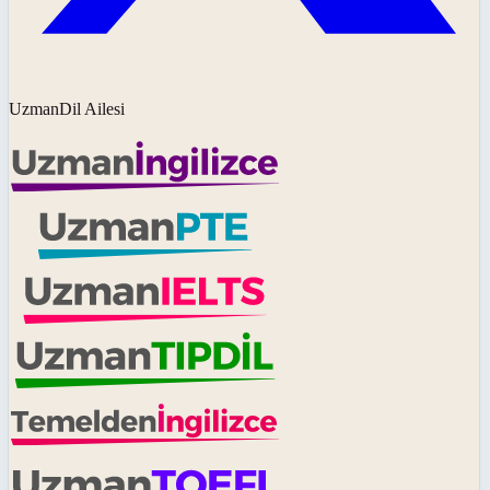
UzmanDil Ailesi