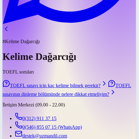
#Kelime Dağarcığı
Kelime Dağarcığı
TOEFL soruları
TOEFL sınavı için kaç kelime bilmek gerekir?
TOEFL
sınavının dinleme bölümünde nelere dikkat etmeliyim?
İletişim Merkezi (09.00 - 22.00)
0(312) 911 37 15
0(546) 855 07 15
(WhatsApp)
destek@uzmandil.com