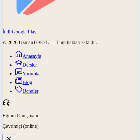
İndir
Google Play
©
2026
UzmanTOEFL
— Tüm hakları saklıdır.
Anasayfa
Dersler
Yorumlar
Blog
Ücretler
Eğitim Danışmanı
Çevrimiçi (online)