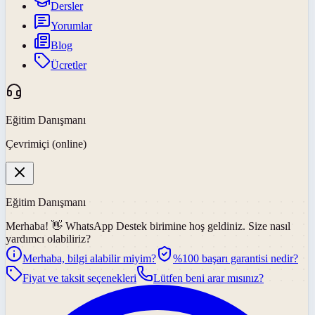
Dersler
Yorumlar
Blog
Ücretler
Eğitim Danışmanı
Çevrimiçi (online)
Eğitim Danışmanı
Merhaba! 👋
WhatsApp Destek
birimine hoş geldiniz. Size nasıl
yardımcı olabiliriz?
Merhaba, bilgi alabilir miyim?
%100 başarı garantisi nedir?
Fiyat ve taksit seçenekleri
Lütfen beni arar mısınız?