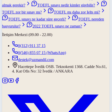
almak gerekir?
TOEFL sınavı nedir kimler girebilir?
TOEFL zor bir sınav mı?
TOEFL mı daha zor Ielts mi?
TOEFL sınavı ne kadar süre geçerli?
TOEFL nereden
başvurulur?
2022 TOEFL sınavı ne zaman?
İletişim Merkezi (09.00 - 22.00)
0(312) 911 37 15
0(546) 855 07 15
(WhatsApp)
destek@uzmandil.com
Hacettepe İvedik OSB. Teknokenti 1368. Cadde No.61,
4. Kat Ofis No: 32 İvedik / ANKARA