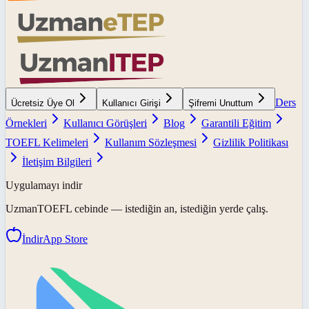
Ders
Ücretsiz Üye Ol
Kullanıcı Girişi
Şifremi Unuttum
Örnekleri
Kullanıcı Görüşleri
Blog
Garantili Eğitim
TOEFL Kelimeleri
Kullanım Sözleşmesi
Gizlilik Politikası
İletişim Bilgileri
Uygulamayı indir
UzmanTOEFL
cebinde — istediğin an, istediğin yerde çalış.
İndir
App Store