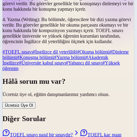
görevi verilir. Bu görevler genellikle bir konuşmayı dinlemeyi ve bir
konu hakkında bir konuşma yapmayı içerir.
4. Yazma (Writing): Bu bölümde, öğrencilere bir dizi yazma görevi
verilir. Bu görevler genellikle bir okuma parçasını okumayı ve bir
konu hakkında bir kompozisyon yazmayı içerir. TOEFL sınavı
genellikle üniversite ve yüksek öğrenim kurumları tarafından,
öğrencinin İngilizce dil yeterliliğini ölçmek için kullanılır.
#
TOEFL sınavı
#
İngilizce dil yeterliliği
#
Okuma bölümü
#
Dinleme
bölümü
#
Konuşma bölümü
#
Yazma bölümü
#
Akademik
İngilizce
#
Üniversite kabul sınavı
#
Yabancı dil sınavı
#
Yüksek
öğrenim
Hâlâ sorun mu var?
Ücretsiz üye ol, eğitim danışmanlarımız yardımcı olsun.
Ücretsiz Üye Ol
Diğer Sorular
TOEFL sınavı nasıl bir sınavdır?
TOEFL kaç puan