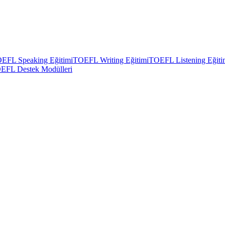
EFL Speaking Eğitimi
TOEFL Writing Eğitimi
TOEFL Listening Eğiti
EFL Destek Modülleri