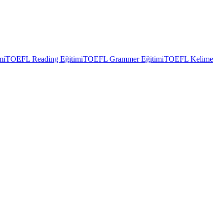
mi
TOEFL Reading Eğitimi
TOEFL Grammer Eğitimi
TOEFL Kelime