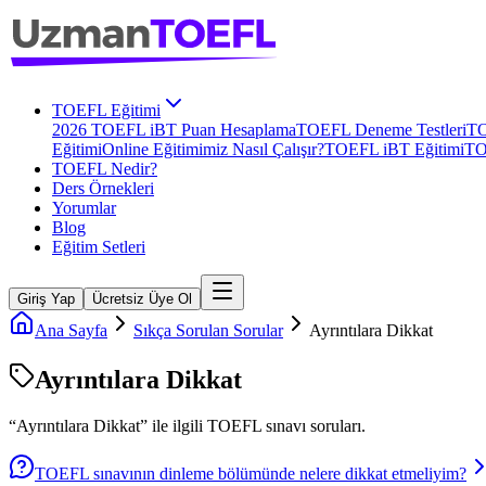
TOEFL Eğitimi
2026 TOEFL iBT Puan Hesaplama
TOEFL Deneme Testleri
TO
Eğitimi
Online Eğitimimiz Nasıl Çalışır?
TOEFL iBT Eğitimi
TO
TOEFL Nedir?
Ders Örnekleri
Yorumlar
Blog
Eğitim Setleri
Giriş Yap
Ücretsiz Üye Ol
Ana Sayfa
Sıkça Sorulan Sorular
Ayrıntılara Dikkat
Ayrıntılara Dikkat
“
Ayrıntılara Dikkat
” ile ilgili
TOEFL
sınavı soruları.
TOEFL sınavının dinleme bölümünde nelere dikkat etmeliyim?