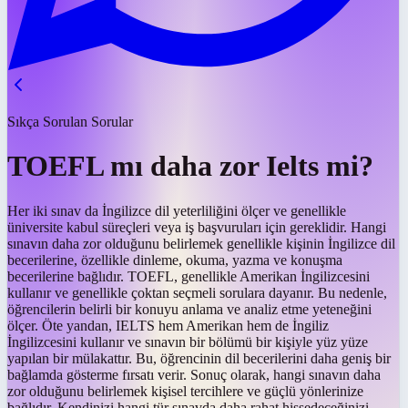
Sıkça Sorulan Sorular
TOEFL mı daha zor Ielts mi?
Her iki sınav da İngilizce dil yeterliliğini ölçer ve genellikle
üniversite kabul süreçleri veya iş başvuruları için gereklidir. Hangi
sınavın daha zor olduğunu belirlemek genellikle kişinin İngilizce dil
becerilerine, özellikle dinleme, okuma, yazma ve konuşma
becerilerine bağlıdır. TOEFL, genellikle Amerikan İngilizcesini
kullanır ve genellikle çoktan seçmeli sorulara dayanır. Bu nedenle,
öğrencilerin belirli bir konuyu anlama ve analiz etme yeteneğini
ölçer. Öte yandan, IELTS hem Amerikan hem de İngiliz
İngilizcesini kullanır ve sınavın bir bölümü bir kişiyle yüz yüze
yapılan bir mülakattır. Bu, öğrencinin dil becerilerini daha geniş bir
bağlamda gösterme fırsatı verir. Sonuç olarak, hangi sınavın daha
zor olduğunu belirlemek kişisel tercihlere ve güçlü yönlerinize
bağlıdır. Kendinizi hangi tür sınavda daha rahat hissedeceğinizi