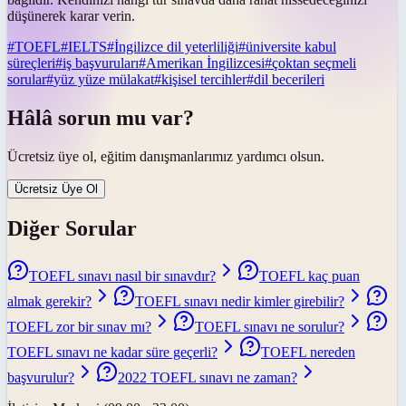
düşünerek karar verin.
#
TOEFL
#
IELTS
#
İngilizce dil yeterliliği
#
üniversite kabul
süreçleri
#
iş başvuruları
#
Amerikan İngilizcesi
#
çoktan seçmeli
sorular
#
yüz yüze mülakat
#
kişisel tercihler
#
dil becerileri
Hâlâ sorun mu var?
Ücretsiz üye ol, eğitim danışmanlarımız yardımcı olsun.
Ücretsiz Üye Ol
Diğer Sorular
TOEFL sınavı nasıl bir sınavdır?
TOEFL kaç puan
almak gerekir?
TOEFL sınavı nedir kimler girebilir?
TOEFL zor bir sınav mı?
TOEFL sınavı ne sorulur?
TOEFL sınavı ne kadar süre geçerli?
TOEFL nereden
başvurulur?
2022 TOEFL sınavı ne zaman?