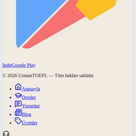
İndir
Google Play
©
2026
UzmanTOEFL
— Tüm hakları saklıdır.
Anasayfa
Dersler
Yorumlar
Blog
Ücretler