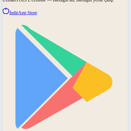
İndir
App Store