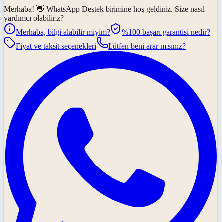
Merhaba! 👋
WhatsApp Destek
birimine hoş geldiniz. Size nasıl
yardımcı olabiliriz?
Merhaba, bilgi alabilir miyim?
%100 başarı garantisi nedir?
Fiyat ve taksit seçenekleri
Lütfen beni arar mısınız?