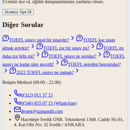
Ücretsiz üye ol, eğitim danışmanlarımız yardımcı olsun.
Ücretsiz Üye Ol
Diğer Sorular
TOEFL sınavı nasıl bir sınavdır?
TOEFL kaç puan
almak gerekir?
TOEFL zor bir sınav mı?
TOEFL mı
daha zor Ielts mi?
TOEFL sınavı ne sorulur?
TOEFL
sınavı ne kadar süre geçerli?
TOEFL nereden başvurulur?
2022 TOEFL sınavı ne zaman?
İletişim Merkezi (09.00 - 22.00)
0(312) 911 37 15
0(546) 855 07 15
(WhatsApp)
destek@uzmandil.com
Hacettepe İvedik OSB. Teknokenti 1368. Cadde No.61,
4. Kat Ofis No: 32 İvedik / ANKARA