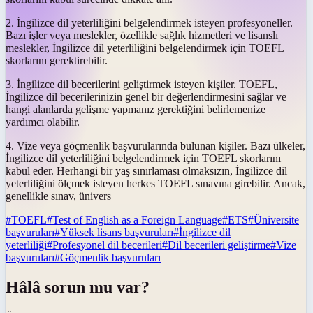
2. İngilizce dil yeterliliğini belgelendirmek isteyen profesyoneller.
Bazı işler veya meslekler, özellikle sağlık hizmetleri ve lisanslı
meslekler, İngilizce dil yeterliliğini belgelendirmek için TOEFL
skorlarını gerektirebilir.
3. İngilizce dil becerilerini geliştirmek isteyen kişiler. TOEFL,
İngilizce dil becerilerinizin genel bir değerlendirmesini sağlar ve
hangi alanlarda gelişme yapmanız gerektiğini belirlemenize
yardımcı olabilir.
4. Vize veya göçmenlik başvurularında bulunan kişiler. Bazı ülkeler,
İngilizce dil yeterliliğini belgelendirmek için TOEFL skorlarını
kabul eder. Herhangi bir yaş sınırlaması olmaksızın, İngilizce dil
yeterliliğini ölçmek isteyen herkes TOEFL sınavına girebilir. Ancak,
genellikle sınav, ünivers
#
TOEFL
#
Test of English as a Foreign Language
#
ETS
#
Üniversite
başvuruları
#
Yüksek lisans başvuruları
#
İngilizce dil
yeterliliği
#
Profesyonel dil becerileri
#
Dil becerileri geliştirme
#
Vize
başvuruları
#
Göçmenlik başvuruları
Hâlâ sorun mu var?