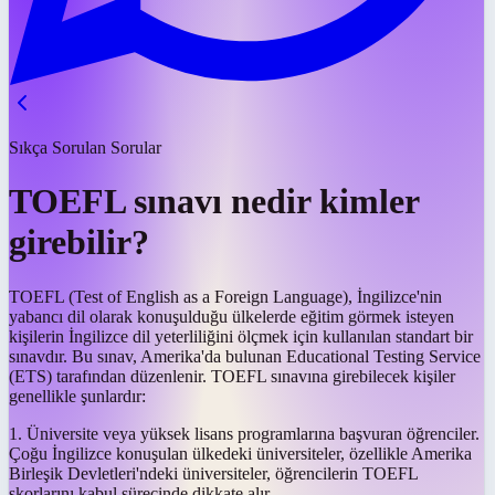
Sıkça Sorulan Sorular
TOEFL sınavı nedir kimler
girebilir?
TOEFL (Test of English as a Foreign Language), İngilizce'nin
yabancı dil olarak konuşulduğu ülkelerde eğitim görmek isteyen
kişilerin İngilizce dil yeterliliğini ölçmek için kullanılan standart bir
sınavdır. Bu sınav, Amerika'da bulunan Educational Testing Service
(ETS) tarafından düzenlenir. TOEFL sınavına girebilecek kişiler
genellikle şunlardır:
1. Üniversite veya yüksek lisans programlarına başvuran öğrenciler.
Çoğu İngilizce konuşulan ülkedeki üniversiteler, özellikle Amerika
Birleşik Devletleri'ndeki üniversiteler, öğrencilerin TOEFL
skorlarını kabul sürecinde dikkate alır.