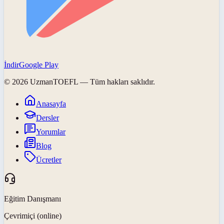
İndir
Google Play
©
2026
UzmanTOEFL
— Tüm hakları saklıdır.
Anasayfa
Dersler
Yorumlar
Blog
Ücretler
Eğitim Danışmanı
Çevrimiçi (online)