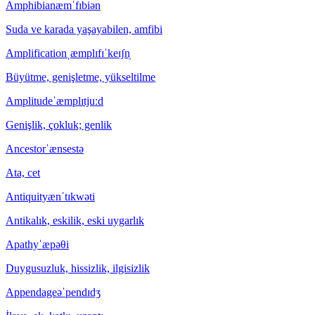
Amphibian
æmˈfɪbiən
Suda ve karada yaşayabilen, amfibi
Amplification
ˌæmplɪfɪˈkeɪʃn̩
Büyütme, genişletme, yükseltilme
Amplitude
ˈæmplɪtjuːd
Genişlik, çokluk; genlik
Ancestor
ˈænsestə
Ata, cet
Antiquity
ænˈtɪkwəti
Antikalık, eskilik, eski uygarlık
Apathy
ˈæpəθi
Duygusuzluk, hissizlik, ilgisizlik
Appendage
əˈpendɪdʒ