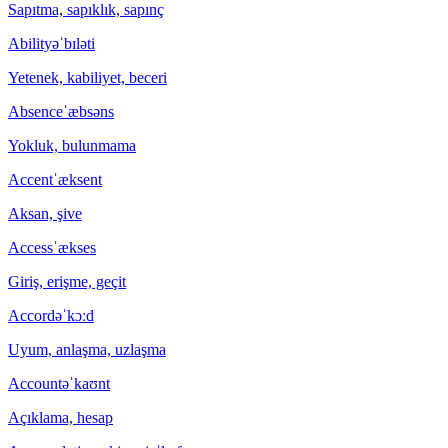
Sapıtma, sapıklık, sapınç
Ability
əˈbɪləti
Yetenek, kabiliyet, beceri
Absence
ˈæbsəns
Yokluk, bulunmama
Accent
ˈæksent
Aksan, şive
Access
ˈækses
Giriş, erişme, geçit
Accord
əˈkɔːd
Uyum, anlaşma, uzlaşma
Account
əˈkaʊnt
Açıklama, hesap