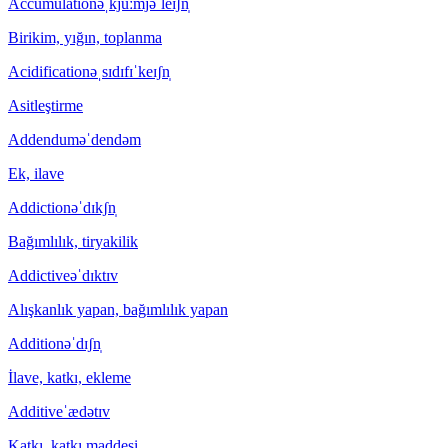
Accumulation
əˌkjuːmjəˈleɪʃn̩
Birikim, yığın, toplanma
Acidification
əˌsɪdɪfɪˈkeɪʃn̩
Asitleştirme
Addendum
əˈdendəm
Ek, ilave
Addiction
əˈdɪkʃn̩
Bağımlılık, tiryakilik
Addictive
əˈdɪktɪv
Alışkanlık yapan, bağımlılık yapan
Addition
əˈdɪʃn̩
İlave, katkı, ekleme
Additive
ˈædətɪv
Katkı, katkı maddesi