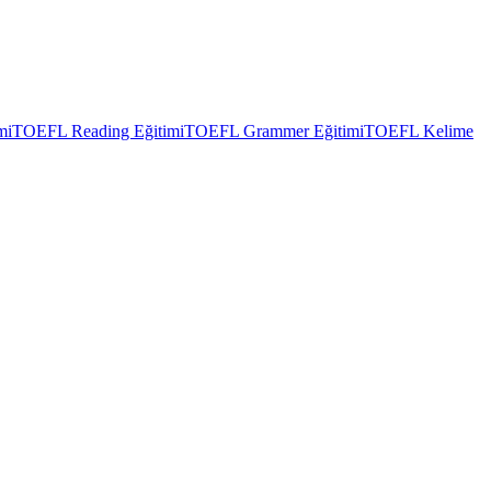
mi
TOEFL Reading Eğitimi
TOEFL Grammer Eğitimi
TOEFL Kelime