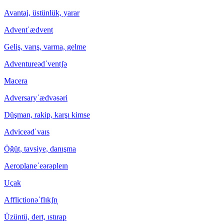
Avantaj, üstünlük, yarar
Advent
ˈædvent
Geliş, varış, varma, gelme
Adventure
ədˈventʃə
Macera
Adversary
ˈædvəsəri
Düşman, rakip, karşı kimse
Advice
ədˈvaɪs
Öğüt, tavsiye, danışma
Aeroplane
ˈeərəpleɪn
Uçak
Affliction
əˈflɪkʃn̩
Üzüntü, dert, ıstırap