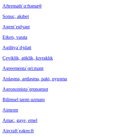
Aftermath
ˈɑːftəmæθ
Sonuç, akıbet
Agent
ˈeɪdʒənt
Etken, vasıta
Agility
əˈdʒɪləti
Çeviklik, atiklik, kıvraklık
Agreement
əˈɡriːmənt
Anlaşma, antlaşma, pakt, uyuşma
Agronomist
əˈɡrɒnəmɪst
Bilimsel tarım uzmanı
Aim
eɪm
Amaç, gaye, emel
Aircraft
ˈeəkrɑːft