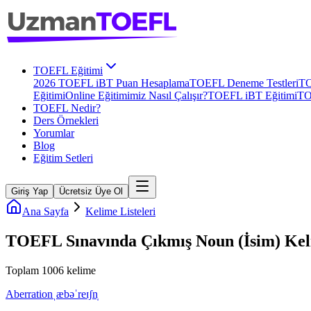
TOEFL Eğitimi
2026 TOEFL iBT Puan Hesaplama
TOEFL Deneme Testleri
TO
Eğitimi
Online Eğitimimiz Nasıl Çalışır?
TOEFL iBT Eğitimi
TO
TOEFL Nedir?
Ders Örnekleri
Yorumlar
Blog
Eğitim Setleri
Giriş Yap
Ücretsiz Üye Ol
Ana Sayfa
Kelime Listeleri
TOEFL Sınavında Çıkmış Noun (İsim) Keli
Toplam
1006
kelime
Aberration
ˌæbəˈreɪʃn̩