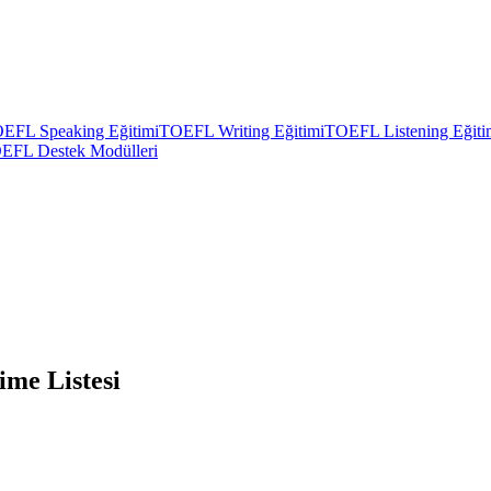
EFL Speaking Eğitimi
TOEFL Writing Eğitimi
TOEFL Listening Eğiti
EFL Destek Modülleri
me Listesi