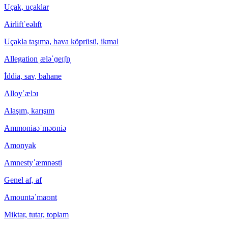
Uçak, uçaklar
Airlift
ˈeəlɪft
Uçakla taşıma, hava köprüsü, ikmal
Allegation
ˌæləˈɡeɪʃn̩
İddia, sav, bahane
Alloy
ˈælɔɪ
Alaşım, karışım
Ammonia
əˈməʊniə
Amonyak
Amnesty
ˈæmnəsti
Genel af, af
Amount
əˈmaʊnt
Miktar, tutar, toplam