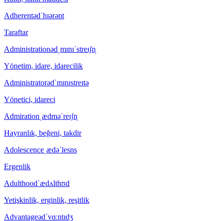
Adherent
ədˈhɪərənt
Taraftar
Administration
ədˌmɪnɪˈstreɪʃn̩
Yönetim, idare, idarecilik
Administrator
ədˈmɪnɪstreɪtə
Yönetici, idareci
Admiration
ˌædməˈreɪʃn̩
Hayranlık, beğeni, takdir
Adolescence
ˌædəˈlesns
Ergenlik
Adulthood
ˈædʌlthʊd
Yetişkinlik, erginlik, reşitlik
Advantage
ədˈvɑːntɪdʒ