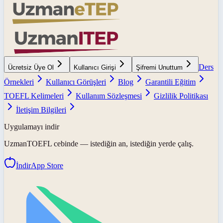
Ders
Ücretsiz Üye Ol
Kullanıcı Girişi
Şifremi Unuttum
Örnekleri
Kullanıcı Görüşleri
Blog
Garantili Eğitim
TOEFL Kelimeleri
Kullanım Sözleşmesi
Gizlilik Politikası
İletişim Bilgileri
Uygulamayı indir
UzmanTOEFL
cebinde — istediğin an, istediğin yerde çalış.
İndir
App Store