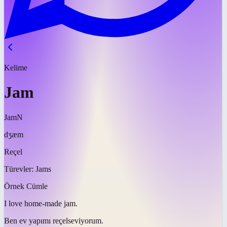
Kelime
Jam
Jam
N
dʒæm
Reçel
Türevler:
Jams
Örnek Cümle
I love home-made
jam
.
Ben ev yapımı
reçel
seviyorum.