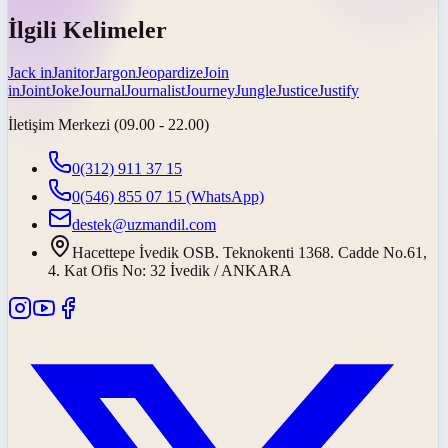
İlgili Kelimeler
Jack in
Janitor
Jargon
Jeopardize
Join
in
Joint
Joke
Journal
Journalist
Journey
Jungle
Justice
Justify
İletişim Merkezi (09.00 - 22.00)
0(312) 911 37 15
0(546) 855 07 15
(WhatsApp)
destek@uzmandil.com
Hacettepe İvedik OSB. Teknokenti 1368. Cadde No.61,
4. Kat Ofis No: 32 İvedik / ANKARA