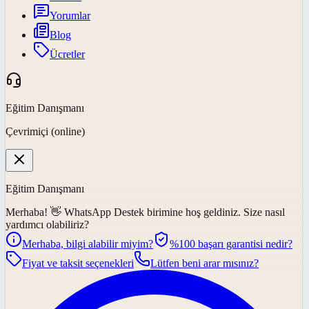
Yorumlar
Blog
Ücretler
Eğitim Danışmanı
Çevrimiçi (online)
Eğitim Danışmanı
Merhaba! 👋
WhatsApp Destek
birimine hoş geldiniz. Size nasıl
yardımcı olabiliriz?
Merhaba, bilgi alabilir miyim?
%100 başarı garantisi nedir?
Fiyat ve taksit seçenekleri
Lütfen beni arar mısınız?