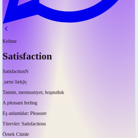
Kelime
Satisfaction
Satisfaction
N
ˌsætɪsˈfækʃn̩
Tatmin, memnuniyet, hoşnutluk
A pleasant feeling
Eş anlamlılar:
Pleasure
Türevler:
Satisfactions
Örnek Cümle