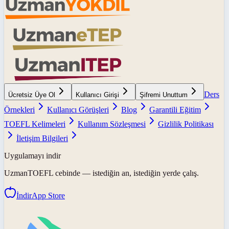
Ders
Ücretsiz Üye Ol
Kullanıcı Girişi
Şifremi Unuttum
Örnekleri
Kullanıcı Görüşleri
Blog
Garantili Eğitim
TOEFL Kelimeleri
Kullanım Sözleşmesi
Gizlilik Politikası
İletişim Bilgileri
Uygulamayı indir
UzmanTOEFL
cebinde — istediğin an, istediğin yerde çalış.
İndir
App Store