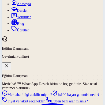
Anasayfa
Dersler
Yorumlar
Blog
Ücretler
Eğitim Danışmanı
Çevrimiçi (online)
Eğitim Danışmanı
Merhaba! 👋
WhatsApp Destek
birimine hoş geldiniz. Size nasıl
yardımcı olabiliriz?
Merhaba, bilgi alabilir miyim?
%100 başarı garantisi nedir?
Fiyat ve taksit seçenekleri
Lütfen beni arar mısınız?