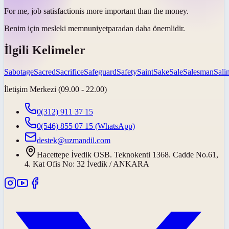
For me, job
satisfaction
is more important than the money.
Benim için mesleki
memnuniyet
paradan daha önemlidir.
İlgili Kelimeler
Sabotage
Sacred
Sacrifice
Safeguard
Safety
Saint
Sake
Sale
Salesman
Salin
İletişim Merkezi (09.00 - 22.00)
0(312) 911 37 15
0(546) 855 07 15
(WhatsApp)
destek@uzmandil.com
Hacettepe İvedik OSB. Teknokenti 1368. Cadde No.61,
4. Kat Ofis No: 32 İvedik / ANKARA