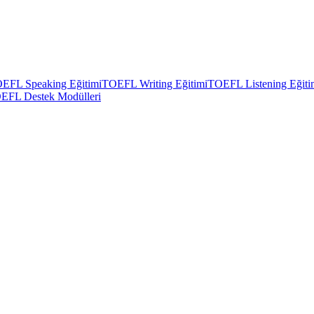
EFL Speaking Eğitimi
TOEFL Writing Eğitimi
TOEFL Listening Eğiti
EFL Destek Modülleri