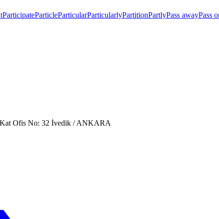
t
Participate
Particle
Particular
Particularly
Partition
Partly
Pass away
Pass o
. Kat Ofis No: 32 İvedik / ANKARA