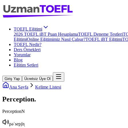
TOEFL Eğitimi
2026 TOEFL iBT Puan Hesaplama
TOEFL Deneme Testleri
TO
Eğitimi
Online Eğitimimiz Nasıl Çalışır?
TOEFL iBT Eğitimi
TO
TOEFL Nedir?
Ders Örnekleri
Yorumlar
Blog
Eğitim Setleri
Giriş Yap
Ücretsiz Üye Ol
Ana Sayfa
Kelime Listesi
Perception
.
Perception
N
pəˈsepʃn̩