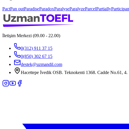
Pact
Pan out
Paradise
Paradox
Paralyse
Paralyze
Parcel
Partially
Participan
İletişim Merkezi (09.00 - 22.00)
0(312) 911 37 15
0(850) 302 67 15
destek@uzmandil.com
Hacettepe İvedik OSB. Teknokenti 1368. Cadde No.61, 4