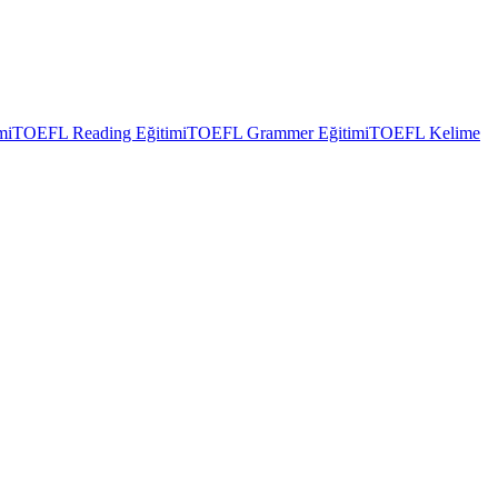
mi
TOEFL Reading Eğitimi
TOEFL Grammer Eğitimi
TOEFL Kelime