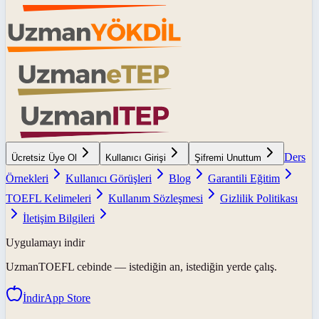
Ders
Ücretsiz Üye Ol
Kullanıcı Girişi
Şifremi Unuttum
Örnekleri
Kullanıcı Görüşleri
Blog
Garantili Eğitim
TOEFL Kelimeleri
Kullanım Sözleşmesi
Gizlilik Politikası
İletişim Bilgileri
Uygulamayı indir
UzmanTOEFL
cebinde — istediğin an, istediğin yerde çalış.
İndir
App Store