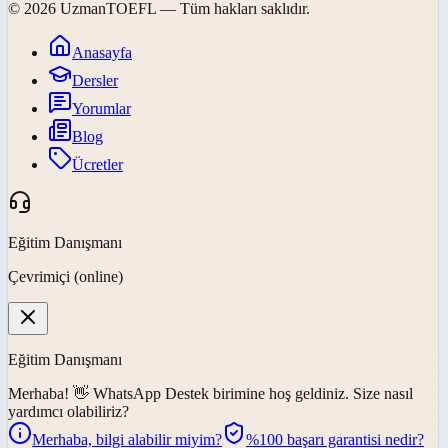
©
2026
UzmanTOEFL
— Tüm hakları saklıdır.
Anasayfa
Dersler
Yorumlar
Blog
Ücretler
Eğitim Danışmanı
Çevrimiçi (online)
Eğitim Danışmanı
Merhaba! 👋
WhatsApp Destek
birimine hoş geldiniz. Size nasıl
yardımcı olabiliriz?
Merhaba, bilgi alabilir miyim?
%100 başarı garantisi nedir?