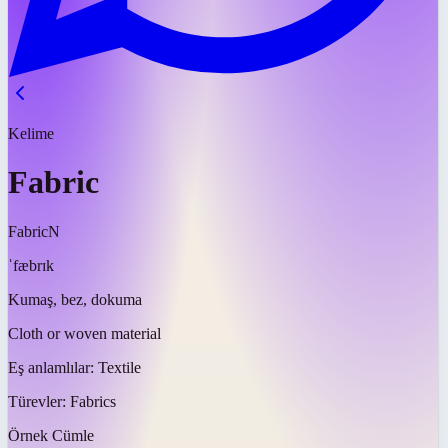
Kelime
Fabric
Fabric
N
ˈfæbrɪk
Kumaş, bez, dokuma
Cloth or woven material
Eş anlamlılar:
Textile
Türevler:
Fabrics
Örnek Cümle