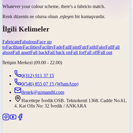
Whatever your colour scheme, there's a
fabric
to match.
Renk düzenin ne olursa olsun ,eşleşen bir
kumaş
vardır.
İlgili Kelimeler
Fabricate
Fabulous
Face up
to
Facilitate
Facilities
Facility
Fade
Fail
Faint
Fair
Faith
Fake
Fall
Fall
about
Fall apart
Fall back
Fall back on
Fall for
Fall off
Fall out
İletişim Merkezi (09.00 - 22.00)
0(312) 911 37 15
0(546) 855 07 15
(WhatsApp)
destek@uzmandil.com
Hacettepe İvedik OSB. Teknokenti 1368. Cadde No.61,
4. Kat Ofis No: 32 İvedik / ANKARA