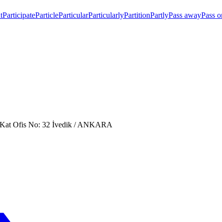
t
Participate
Particle
Particular
Particularly
Partition
Partly
Pass away
Pass o
. Kat Ofis No: 32 İvedik / ANKARA