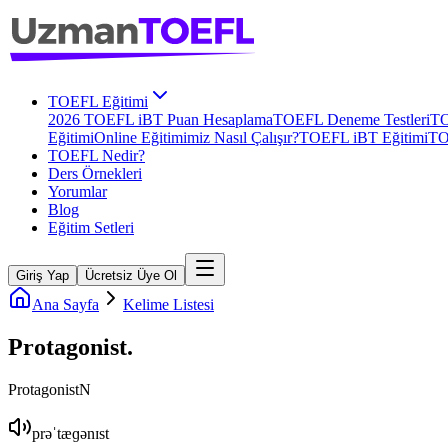
TOEFL Eğitimi
2026 TOEFL iBT Puan Hesaplama
TOEFL Deneme Testleri
TO
Eğitimi
Online Eğitimimiz Nasıl Çalışır?
TOEFL iBT Eğitimi
TO
TOEFL Nedir?
Ders Örnekleri
Yorumlar
Blog
Eğitim Setleri
Giriş Yap
Ücretsiz Üye Ol
Ana Sayfa
Kelime Listesi
Protagonist
.
Protagonist
N
prəˈtæɡənɪst