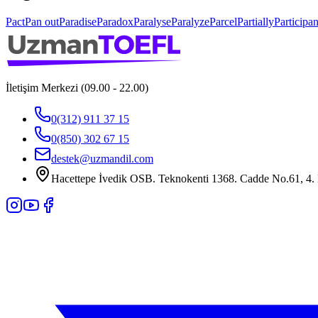
Pact
Pan out
Paradise
Paradox
Paralyse
Paralyze
Parcel
Partially
Participan
İletişim Merkezi (09.00 - 22.00)
0(312) 911 37 15
0(850) 302 67 15
destek@uzmandil.com
Hacettepe İvedik OSB. Teknokenti 1368. Cadde No.61, 4