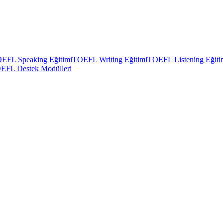
EFL Speaking Eğitimi
TOEFL Writing Eğitimi
TOEFL Listening Eğiti
EFL Destek Modülleri