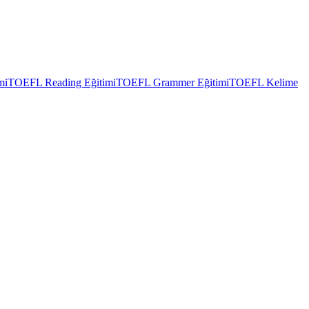
mi
TOEFL Reading Eğitimi
TOEFL Grammer Eğitimi
TOEFL Kelime