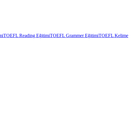
mi
TOEFL Reading Eğitimi
TOEFL Grammer Eğitimi
TOEFL Kelime