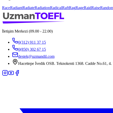
Race
Radiant
Radiate
Radiation
Radical
Raft
Rag
Rage
Raid
Raise
Rando
İletişim Merkezi (09.00 - 22.00)
0(312) 911 37 15
0(850) 302 67 15
destek@uzmandil.com
Hacettepe İvedik OSB. Teknokenti 1368. Cadde No.61, 4