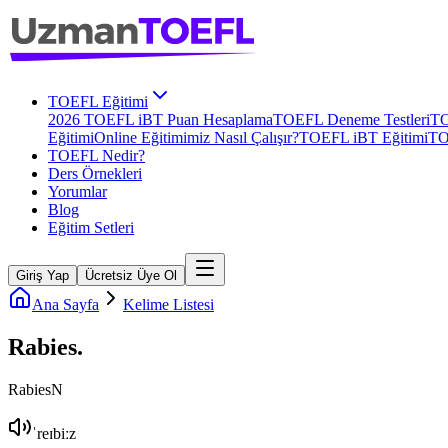
TOEFL Eğitimi
2026 TOEFL iBT Puan Hesaplama
TOEFL Deneme Testleri
TO
Eğitimi
Online Eğitimimiz Nasıl Çalışır?
TOEFL iBT Eğitimi
TO
TOEFL Nedir?
Ders Örnekleri
Yorumlar
Blog
Eğitim Setleri
Giriş Yap
Ücretsiz Üye Ol
Ana Sayfa
Kelime Listesi
Rabies
.
Rabies
N
ˈreɪbiːz