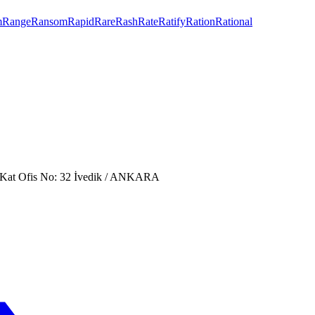
m
Range
Ransom
Rapid
Rare
Rash
Rate
Ratify
Ration
Rational
. Kat Ofis No: 32 İvedik / ANKARA