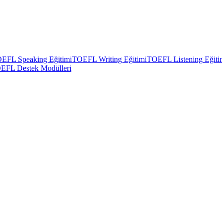
EFL Speaking Eğitimi
TOEFL Writing Eğitimi
TOEFL Listening Eğiti
EFL Destek Modülleri