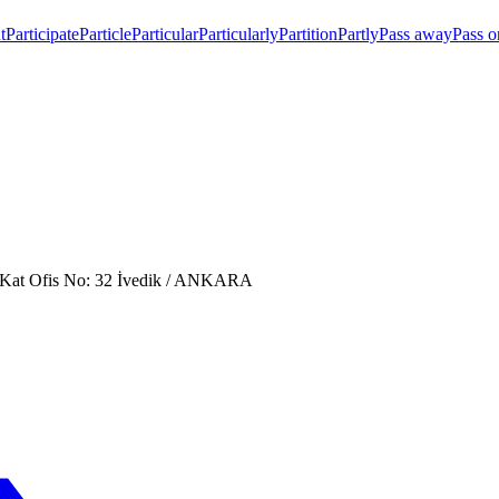
t
Participate
Particle
Particular
Particularly
Partition
Partly
Pass away
Pass o
. Kat Ofis No: 32 İvedik / ANKARA