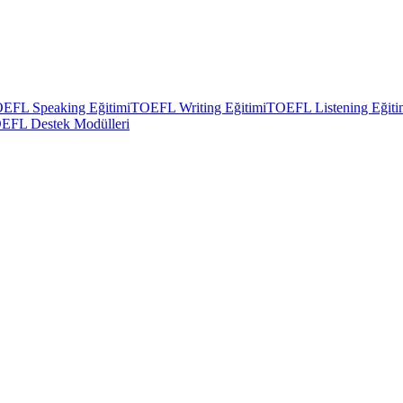
EFL Speaking Eğitimi
TOEFL Writing Eğitimi
TOEFL Listening Eğiti
EFL Destek Modülleri