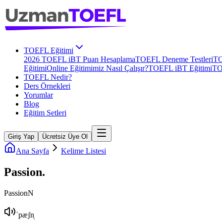
TOEFL Eğitimi
2026 TOEFL iBT Puan Hesaplama
TOEFL Deneme Testleri
TO
Eğitimi
Online Eğitimimiz Nasıl Çalışır?
TOEFL iBT Eğitimi
TO
TOEFL Nedir?
Ders Örnekleri
Yorumlar
Blog
Eğitim Setleri
Giriş Yap
Ücretsiz Üye Ol
Ana Sayfa
Kelime Listesi
Passion
.
Passion
N
ˈpæʃn̩