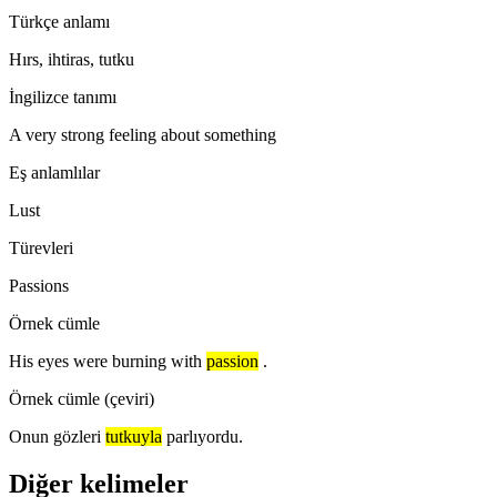
Türkçe anlamı
Hırs, ihtiras, tutku
İngilizce tanımı
A very strong feeling about something
Eş anlamlılar
Lust
Türevleri
Passions
Örnek cümle
His eyes were burning with
passion
.
Örnek cümle (çeviri)
Onun gözleri
tutkuyla
parlıyordu.
Diğer kelimeler