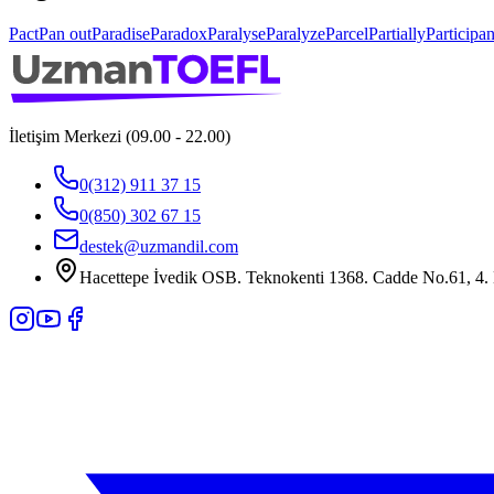
Pact
Pan out
Paradise
Paradox
Paralyse
Paralyze
Parcel
Partially
Participan
İletişim Merkezi (09.00 - 22.00)
0(312) 911 37 15
0(850) 302 67 15
destek@uzmandil.com
Hacettepe İvedik OSB. Teknokenti 1368. Cadde No.61, 4