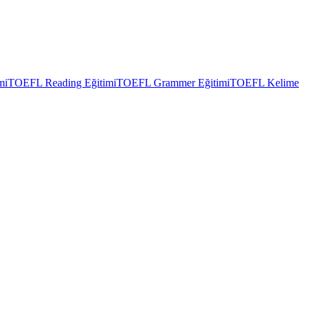
mi
TOEFL Reading Eğitimi
TOEFL Grammer Eğitimi
TOEFL Kelime